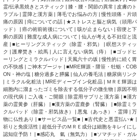
霊/伝承黒焼きとスティック
|
膝・腰・関節の異常
|
皮膚のト
ラブル
|
霊障と漢方薬
|
薄毛でお悩みの方
|
慢性頭痛・片頭
痛の原因
|
痔についての話
|
★ストレスと脳と病気（頭用パ
ッド）
|
癌の術前術後について
|
咳が止まらない
|
宿便と下
痢の原因
|
難度な成人病について
|
仙人が考える不妊症と流
産
|
■ヒーリングスティック（除霊・邪気）
|
瞑想スティッ
ク
|
護摩焚き・絵馬
|
人に言えない病気（痔）
|
■ゴッドヒ
ーリングとミラクルパッド
|
天風六十の坂
|
慢性的に続く胃
の不快感
|
ご神木プージャ
|
■MRE輝源・隈笹・牡蛎・COB
ON・神の塩
|
糖分過多と膵臓
|
仙人の養毛法
|
糖尿病リンク
|
ミラクル化粧法
|
MREディープイン化粧品
|
ＭＲＥ輝源は
細胞内に溜まったゴミを除去する低分子の微生物
|
原因不明
の現代病
|
ご入魂・ご開眼
|
除霊用サプリと漢方薬
|
■漢方
薬の霊黄参（肝臓）
|
■漢方薬の霊鹿参（腎臓）
|
■除霊ミラ
クルパッド（除霊・邪気抜き）
|
悪鬼（あっき）・霊障
|
万
物に仏性あり
|
■サービス品一覧■
|
■古代史と悪霊払い★
|
祈りと免疫活性
|
超低分子のＭＲＥ成分は細胞をキレイにし
認知症予防！
|
■感応丸 氣（無気力）
|
■ソマチッド・ガル