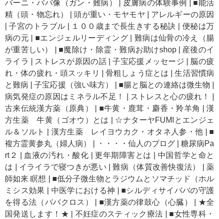
バーニ・ババ像（ガン・難病）
|
皮膚病の体験事例
|
■能活
精（頭・物忘れ）
|
頭が重い・モヤモヤ
|
アレルギーの原因
|
子宮のトラブル
|
１００歳まで長生きする秘訣
|
便秘は万
病の元
|
■エンジェルリーディング
|
難病は仙骨の冷え（腸
が重苦しい）
|
■魔除け・除霊・難病お助けshop
|
産後のイ
ライラ
|
ストレスが原因の話
|
子宝応援メッセージ
|
脳の疲
れ・体の疲れ・頭スッキリ
|
骨粗しょう症とは
|
生活習慣病
と難病
|
子宝応援（強い味方）
|
■腸と脳との連絡は微生物
|
病気発症の原因はミネラル不足！
|
ストレスと心の疲れ！
|
古来伝統漢方薬（原典）
|
■牛黄・鹿茸・麝香・羚羊角
|
漢
方生薬 牛黄（ゴオウ）とは
|
☆ナターヤFUMIとエンジェ
ル＆ソルト
|
漢方生薬 レイヨウカク・オタネ人参・他
|
■
複方霊黄参丸（婦人病）
|
・・・・仙人のブログ
|
糖尿病Pa
rt２
|
血液の汚れ・酸化
|
更年期障害とは
|
中国哲学と命と
は
|
イライラで寝つきが悪い
|
難病（体質改善快復法）
|
薬
師如来 瞑想
|
■低分子微生物とラジウムとソマチッド（ホル
ミシス効果
|
中医学における神
|
■シルディサイババの守護
を得る法（ババクロス）
|
■漢方薬の律鼓心（心臓）
|
★全
国発送します！★
|
不妊症のスティック療法
|
■女性専科・