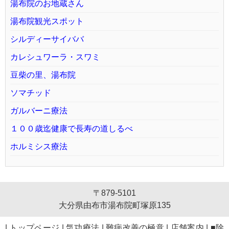
湯布院のお地蔵さん
湯布院観光スポット
シルディーサイババ
カレシュワーラ・スワミ
豆柴の里、湯布院
ソマチッド
ガルバーニ療法
１００歳迄健康で長寿の道しるべ
ホルミシス療法
〒879-5101
大分県由布市湯布院町塚原135
|
トップページ
|
気功療法
|
難病改善の極意
|
店舗案内
|
■除