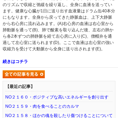
のリズムで収縮と弛緩を繰り返し、全身に血液を送ってい
ます。健康な心臓が1日に送り出す血液量はドラム缶40本分
にもなります。全身から戻ってきた静脈血は、上下大静脈
から右心房に流れ込みます。(A)右心房の血液は右心室から
肺動脈を通って(B)、肺で酸素を取り込んだ後、左右の肺か
ら各2本ずつの肺静脈を経て左心房に入り(C)、僧帽弁を通
過して左心室に送られます(D)。ここで血液は左心室の強い
収縮力を受けて大動脈から全身に送り出されます(E)。
続きはコチラ
【最近の記事】
NO２１６０・ポジティブな高いエネルギーを創り出す
NO２１５９・肉を食べることのカルマ
NO２１５８・ほかの魂を殺したり傷つけることについて