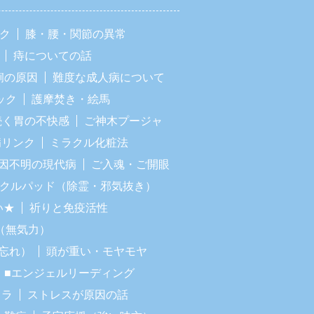
ック
膝・腰・関節の異常
痔についての話
痢の原因
難度な成人病について
ック
護摩焚き・絵馬
続く胃の不快感
ご神木プージャ
病リンク
ミラクル化粧法
因不明の現代病
ご入魂・ご開眼
ラクルパッド（除霊・邪気抜き）
い★
祈りと免疫活性
（無気力）
忘れ）
頭が重い・モヤモヤ
■エンジェルリーディング
イラ
ストレスが原因の話