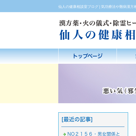
仙人の健康相談室ブログ | 気功療法や難病漢
トップページ
[最近の記事]
NO２１５６・男女関係と