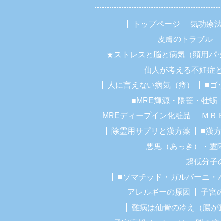
トップページ
気功療
皮膚のトラブル
★ストレスと脳と病気（頭用パ
仙人が考える不妊症
人に言えない病気（痔）
■ゴ
■MRE輝源・隈笹・牡蛎
MREディープイン化粧品
ＭＲ
除霊用サプリと漢方薬
■漢
悪鬼（あっき）・霊
超低分子
■ソマチッド・ガルバーニ・
アレルギーの原因
子宮
難病は仙骨の冷え（腸が