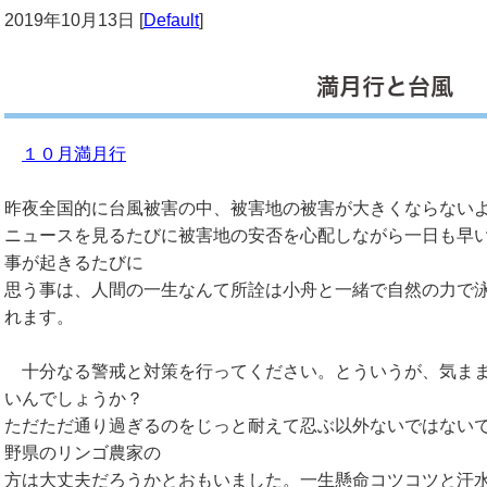
2019年10月13日 [
Default
]
満月行と台風
１０月満月行
昨夜全国的に台風被害の中、被害地の被害が大きくならない
ニュースを見るたびに被害地の安否を心配しながら一日も早
事が起きるたびに
思う事は、人間の一生なんて所詮は小舟と一緒で自然の力で
れます。
十分なる警戒と対策を行ってください。とういうが、気まま
いんでしょうか？
ただただ通り過ぎるのをじっと耐えて忍ぶ以外ないではない
野県のリンゴ農家の
方は大丈夫だろうかとおもいました。一生懸命コツコツと汗