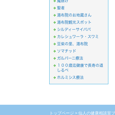
魔除け
聖者
湯布院のお地蔵さん
湯布院観光スポット
シルディーサイババ
カレシュワーラ・スワミ
豆柴の里、湯布院
ソマチッド
ガルバーニ療法
１００歳迄健康で長寿の道
しるべ
ホルミシス療法
トップページ
仙人の健康相談室