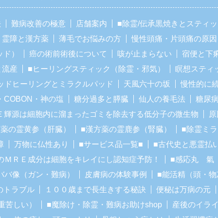
法
難病改善の極意
店舗案内
■除霊/伝承黒焼きとスティ
霊障と漢方薬
薄毛でお悩みの方
慢性頭痛・片頭痛の原因
ッド）
癌の術前術後について
咳が止まらない
宿便と下
と流産
■ヒーリングスティック（除霊・邪気）
瞑想スティ
ッドヒーリングとミラクルパッド
天風六十の坂
慢性的に
・COBON・神の塩
糖分過多と膵臓
仙人の養毛法
糖尿
Ｅ輝源は細胞内に溜まったゴミを除去する低分子の微生物
原
方薬の霊黄参（肝臓）
■漢方薬の霊鹿参（腎臓）
■除霊ミ
障
万物に仏性あり
■サービス品一覧■
■古代史と悪霊払
のＭＲＥ成分は細胞をキレイにし認知症予防！
■感応丸 氣
ババ像（ガン・難病）
皮膚病の体験事例
■能活精（頭・物
のトラブル
１００歳まで長生きする秘訣
便秘は万病の元
重苦しい）
■魔除け・除霊・難病お助けshop
産後のイラ