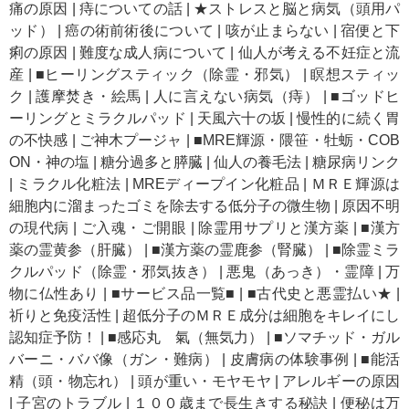
痛の原因
|
痔についての話
|
★ストレスと脳と病気（頭用パ
ッド）
|
癌の術前術後について
|
咳が止まらない
|
宿便と下
痢の原因
|
難度な成人病について
|
仙人が考える不妊症と流
産
|
■ヒーリングスティック（除霊・邪気）
|
瞑想スティッ
ク
|
護摩焚き・絵馬
|
人に言えない病気（痔）
|
■ゴッドヒ
ーリングとミラクルパッド
|
天風六十の坂
|
慢性的に続く胃
の不快感
|
ご神木プージャ
|
■MRE輝源・隈笹・牡蛎・COB
ON・神の塩
|
糖分過多と膵臓
|
仙人の養毛法
|
糖尿病リンク
|
ミラクル化粧法
|
MREディープイン化粧品
|
ＭＲＥ輝源は
細胞内に溜まったゴミを除去する低分子の微生物
|
原因不明
の現代病
|
ご入魂・ご開眼
|
除霊用サプリと漢方薬
|
■漢方
薬の霊黄参（肝臓）
|
■漢方薬の霊鹿参（腎臓）
|
■除霊ミラ
クルパッド（除霊・邪気抜き）
|
悪鬼（あっき）・霊障
|
万
物に仏性あり
|
■サービス品一覧■
|
■古代史と悪霊払い★
|
祈りと免疫活性
|
超低分子のＭＲＥ成分は細胞をキレイにし
認知症予防！
|
■感応丸 氣（無気力）
|
■ソマチッド・ガル
バーニ・ババ像（ガン・難病）
|
皮膚病の体験事例
|
■能活
精（頭・物忘れ）
|
頭が重い・モヤモヤ
|
アレルギーの原因
|
子宮のトラブル
|
１００歳まで長生きする秘訣
|
便秘は万