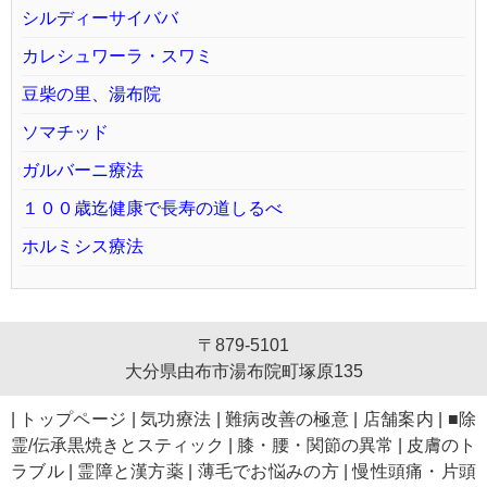
シルディーサイババ
カレシュワーラ・スワミ
豆柴の里、湯布院
ソマチッド
ガルバーニ療法
１００歳迄健康で長寿の道しるべ
ホルミシス療法
〒879-5101
大分県由布市湯布院町塚原135
|
トップページ
|
気功療法
|
難病改善の極意
|
店舗案内
|
■除
霊/伝承黒焼きとスティック
|
膝・腰・関節の異常
|
皮膚のト
ラブル
|
霊障と漢方薬
|
薄毛でお悩みの方
|
慢性頭痛・片頭