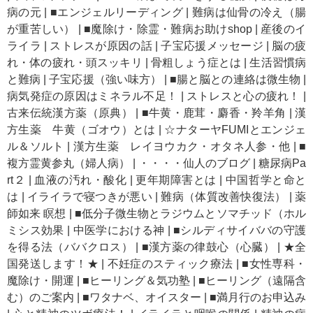
病の元
|
■エンジェルリーディング
|
難病は仙骨の冷え（腸
が重苦しい）
|
■魔除け・除霊・難病お助けshop
|
産後のイ
ライラ
|
ストレスが原因の話
|
子宝応援メッセージ
|
脳の疲
れ・体の疲れ・頭スッキリ
|
骨粗しょう症とは
|
生活習慣病
と難病
|
子宝応援（強い味方）
|
■腸と脳との連絡は微生物
|
病気発症の原因はミネラル不足！
|
ストレスと心の疲れ！
|
古来伝統漢方薬（原典）
|
■牛黄・鹿茸・麝香・羚羊角
|
漢
方生薬 牛黄（ゴオウ）とは
|
☆ナターヤFUMIとエンジェ
ル＆ソルト
|
漢方生薬 レイヨウカク・オタネ人参・他
|
■
複方霊黄参丸（婦人病）
|
・・・・仙人のブログ
|
糖尿病Pa
rt２
|
血液の汚れ・酸化
|
更年期障害とは
|
中国哲学と命と
は
|
イライラで寝つきが悪い
|
難病（体質改善快復法）
|
薬
師如来 瞑想
|
■低分子微生物とラジウムとソマチッド（ホル
ミシス効果
|
中医学における神
|
■シルディサイババの守護
を得る法（ババクロス）
|
■漢方薬の律鼓心（心臓）
|
★全
国発送します！★
|
不妊症のスティック療法
|
■女性専科・
魔除け・開運
|
■ヒーリング＆気功塾
|
■ヒーリング（遠隔含
む）のご案内
|
■ワタナベ、オイスター
|
■満月行のお申込み