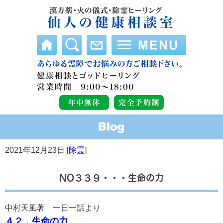
2021年12月23日 [
除霊
]
NO３３９・・・生命の力
中村天風著 一日一話より
４２，生命の力