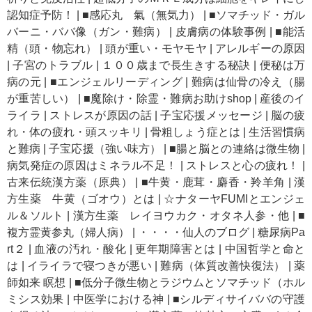
認知症予防！
|
■感応丸 氣（無気力）
|
■ソマチッド・ガル
バーニ・ババ像（ガン・難病）
|
皮膚病の体験事例
|
■能活
精（頭・物忘れ）
|
頭が重い・モヤモヤ
|
アレルギーの原因
|
子宮のトラブル
|
１００歳まで長生きする秘訣
|
便秘は万
病の元
|
■エンジェルリーディング
|
難病は仙骨の冷え（腸
が重苦しい）
|
■魔除け・除霊・難病お助けshop
|
産後のイ
ライラ
|
ストレスが原因の話
|
子宝応援メッセージ
|
脳の疲
れ・体の疲れ・頭スッキリ
|
骨粗しょう症とは
|
生活習慣病
と難病
|
子宝応援（強い味方）
|
■腸と脳との連絡は微生物
|
病気発症の原因はミネラル不足！
|
ストレスと心の疲れ！
|
古来伝統漢方薬（原典）
|
■牛黄・鹿茸・麝香・羚羊角
|
漢
方生薬 牛黄（ゴオウ）とは
|
☆ナターヤFUMIとエンジェ
ル＆ソルト
|
漢方生薬 レイヨウカク・オタネ人参・他
|
■
複方霊黄参丸（婦人病）
|
・・・・仙人のブログ
|
糖尿病Pa
rt２
|
血液の汚れ・酸化
|
更年期障害とは
|
中国哲学と命と
は
|
イライラで寝つきが悪い
|
難病（体質改善快復法）
|
薬
師如来 瞑想
|
■低分子微生物とラジウムとソマチッド（ホル
ミシス効果
|
中医学における神
|
■シルディサイババの守護