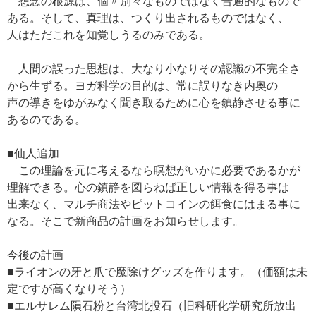
想念の根源は、個〃別々なものではなく普遍的なもので
ある。そして、真理は、つくり出されるものではなく、
人はただこれを知覚しうるのみである。
人間の誤った思想は、大なり小なりその認識の不完全さ
から生ずる。ヨガ科学の目的は、常に誤りなき内奥の
声の導きをゆがみなく聞き取るために心を鎮静させる事に
あるのである。
■仙人追加
この理論を元に考えるなら瞑想がいかに必要であるかが
理解できる。心の鎮静を図らねば正しい情報を得る事は
出来なく、マルチ商法やピットコインの餌食にはまる事に
なる。そこで新商品の計画をお知らせします。
今後の計画
■ライオンの牙と爪で魔除けグッズを作ります。（価額は未
定ですが高くなりそう）
■エルサレム隕石粉と台湾北投石（旧科研化学研究所放出