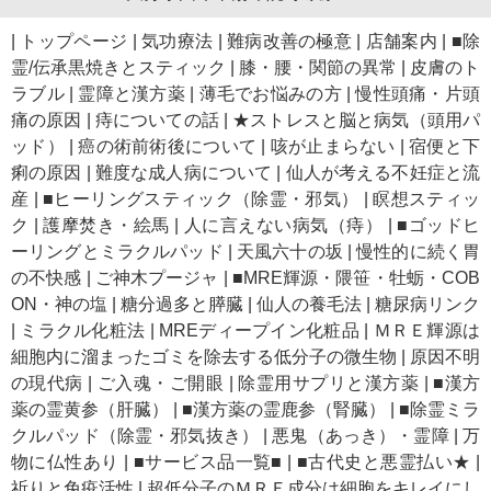
|
トップページ
|
気功療法
|
難病改善の極意
|
店舗案内
|
■除
霊/伝承黒焼きとスティック
|
膝・腰・関節の異常
|
皮膚のト
ラブル
|
霊障と漢方薬
|
薄毛でお悩みの方
|
慢性頭痛・片頭
痛の原因
|
痔についての話
|
★ストレスと脳と病気（頭用パ
ッド）
|
癌の術前術後について
|
咳が止まらない
|
宿便と下
痢の原因
|
難度な成人病について
|
仙人が考える不妊症と流
産
|
■ヒーリングスティック（除霊・邪気）
|
瞑想スティッ
ク
|
護摩焚き・絵馬
|
人に言えない病気（痔）
|
■ゴッドヒ
ーリングとミラクルパッド
|
天風六十の坂
|
慢性的に続く胃
の不快感
|
ご神木プージャ
|
■MRE輝源・隈笹・牡蛎・COB
ON・神の塩
|
糖分過多と膵臓
|
仙人の養毛法
|
糖尿病リンク
|
ミラクル化粧法
|
MREディープイン化粧品
|
ＭＲＥ輝源は
細胞内に溜まったゴミを除去する低分子の微生物
|
原因不明
の現代病
|
ご入魂・ご開眼
|
除霊用サプリと漢方薬
|
■漢方
薬の霊黄参（肝臓）
|
■漢方薬の霊鹿参（腎臓）
|
■除霊ミラ
クルパッド（除霊・邪気抜き）
|
悪鬼（あっき）・霊障
|
万
物に仏性あり
|
■サービス品一覧■
|
■古代史と悪霊払い★
|
祈りと免疫活性
|
超低分子のＭＲＥ成分は細胞をキレイにし