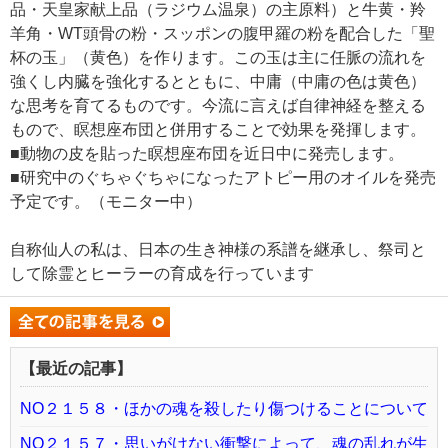
品・天皇家献上品（ラジウム温泉）の主原料）と牛黄・羚
羊角・WT頭骨の粉・スッポンの腹甲羅の粉を配合した「聖
杯の玉」（黄色）を作ります。この玉は主に任脈の流れを
強くし内臓を強化するとともに、中庸（中庸の色は黄色）
な思考を育てるものです。今流に言えば自律神経を整える
もので、瞑想座布団と併用することで効果を発揮します。
■動物の皮を貼った瞑想座布団を近日中に発売します。
■研究中のぐちゃぐちゃになったアトピー用のオイルを発売
予定です。（モニター中）
自称仙人の私は、日本の生き神様の系譜を継承し、祭司と
して除霊とヒーラーの育成を行っています
【最近の記事】
NO２１５８・ほかの魂を殺したり傷つけることについて
NO２１５７・思いがけない衝撃によって、魂の乱れが生