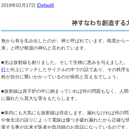
2019年02月17日 [
Default
]
神すなわち創造する
無から有を生み出したのが、神と呼ばれています。暗黒から
来」と呼び根源の神仏と言われています。
■光は放射線も創りました。そして生物に恵みを与えました。
行
と向上にマッチしたサイクルの中での話であり、その秩序
粉が自分に襲いかかっているのが病気と言えるでしょう。
■放射線は原子炉の中に納まっていれば何の問題もなく、人
に漏れたら莫大な害をもたらします。
■体内にも大気にも放射線は存在します。漏れなければ何の
や食生活の誤りによって電線は傷つき破れ漏れたから正確な
復する事が出来ず医者や気功師のお世話になっているのです