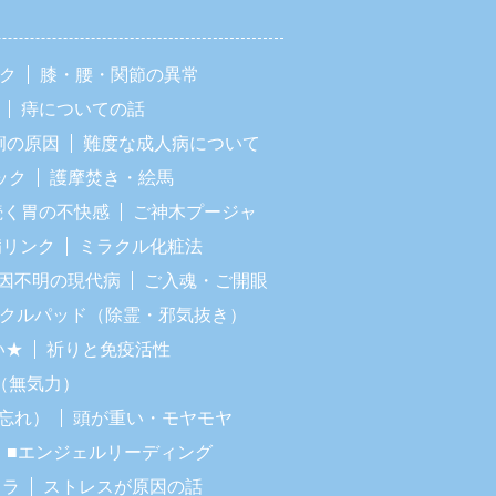
ック
膝・腰・関節の異常
痔についての話
痢の原因
難度な成人病について
ック
護摩焚き・絵馬
続く胃の不快感
ご神木プージャ
病リンク
ミラクル化粧法
因不明の現代病
ご入魂・ご開眼
ラクルパッド（除霊・邪気抜き）
い★
祈りと免疫活性
（無気力）
忘れ）
頭が重い・モヤモヤ
■エンジェルリーディング
イラ
ストレスが原因の話