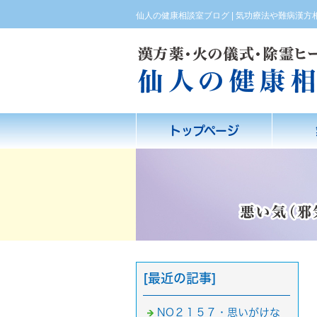
仙人の健康相談室ブログ | 気功療法や難病漢
トップページ
[最近の記事]
NO２１５７・思いがけな