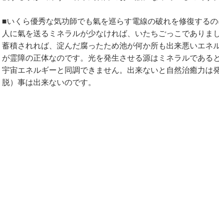
■いくら優秀な気功師でも氣を巡らす電線の破れを修復する
人に氣を送るミネラルが少なければ、いたちごっこでありま
蓄積されれば、淀んだ腐ったため池が何か所も出来悪いエネ
が霊障の正体なのです。光を発生させる源はミネラルである
宇宙エネルギーと同調できません。出来ないと自然治癒力は
脱）事は出来ないのです。