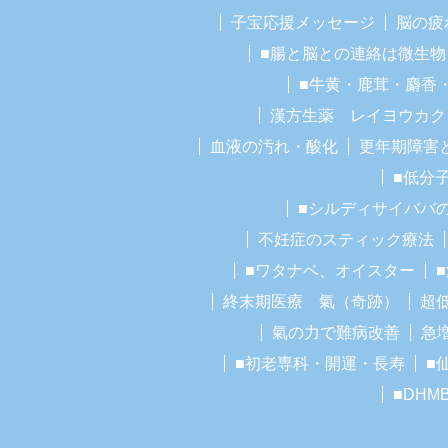
子宝応援メッセージ
脳の疲
■腸と脳との連絡は微生物
■牛黄・鹿茸・麝香
漢方生薬 レイヨウカク
血液の汚れ・酸化
更年期障害
■低分
■シルディサイババ
不妊症のスティック療法
■ワタナベ、オイスター
終末期医療 氣（奇跡）
超
氣の力で難病改善
急
■初老専科・開運・長寿
■
■DHM