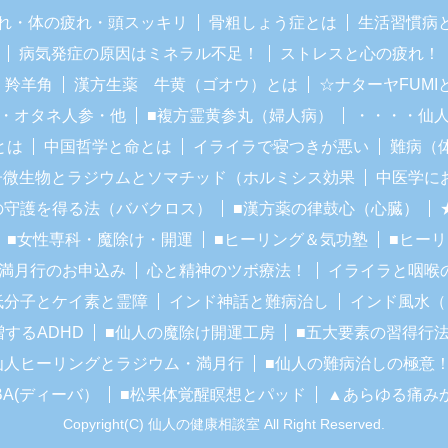
れ・体の疲れ・頭スッキリ
骨粗しょう症とは
生活習慣病
病気発症の原因はミネラル不足！
ストレスと心の疲れ！
・羚羊角
漢方生薬 牛黄（ゴオウ）とは
☆ナターヤFUM
・オタネ人参・他
■複方霊黄参丸（婦人病）
・・・・仙
とは
中国哲学と命とは
イライラで寝つきが悪い
難病（
子微生物とラジウムとソマチッド（ホルミシス効果
中医学に
の守護を得る法（ババクロス）
■漢方薬の律鼓心（心臓）
■女性専科・魔除け・開運
■ヒーリング＆気功塾
■ヒー
■満月行のお申込み
心と精神のツボ療法！
イライラと咽喉
低分子とケイ素と霊障
インド神話と難病治し
インド風水（
増するADHD
■仙人の魔除け開運工房
■五大要素の習得行
仙人ヒーリングとラジウム・満月行
■仙人の難病治しの極意
BA(ディーバ）
■松果体覚醒瞑想とパッド
▲あらゆる痛み
Copyright(C) 仙人の健康相談室 All Right Reserved.