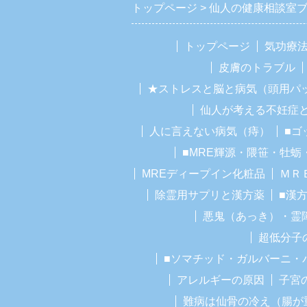
トップページ
仙人の健康相談室
トップページ
気功療
皮膚のトラブル
★ストレスと脳と病気（頭用パ
仙人が考える不妊症
人に言えない病気（痔）
■ゴ
■MRE輝源・隈笹・牡蛎
MREディープイン化粧品
ＭＲ
除霊用サプリと漢方薬
■漢
悪鬼（あっき）・霊
超低分子
■ソマチッド・ガルバーニ・
アレルギーの原因
子宮
難病は仙骨の冷え（腸が