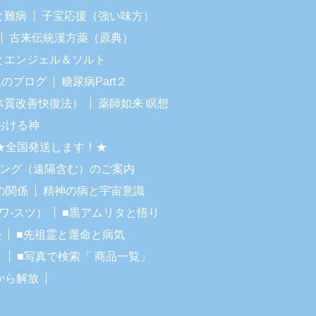
と難病
子宝応援（強い味方）
古来伝統漢方薬（原典）
Iとエンジェル＆ソルト
人のブログ
糖尿病Part２
体質改善快復法）
薬師如来 瞑想
おける神
★全国発送します！★
リング（遠隔含む）のご案内
の関係
精神の病と宇宙意識
ワ-スツ）
■黒アムリタと悟り
法
■先祖霊と運命と病気
！
■写真で検索「 商品一覧」
から解放