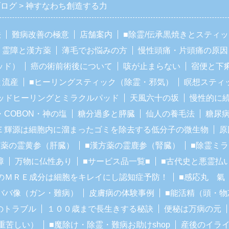
ブログ
神すなわち創造する力
法
難病改善の極意
店舗案内
■除霊/伝承黒焼きとスティ
霊障と漢方薬
薄毛でお悩みの方
慢性頭痛・片頭痛の原因
ッド）
癌の術前術後について
咳が止まらない
宿便と下
と流産
■ヒーリングスティック（除霊・邪気）
瞑想スティ
ッドヒーリングとミラクルパッド
天風六十の坂
慢性的に
・COBON・神の塩
糖分過多と膵臓
仙人の養毛法
糖尿
Ｅ輝源は細胞内に溜まったゴミを除去する低分子の微生物
原
方薬の霊黄参（肝臓）
■漢方薬の霊鹿参（腎臓）
■除霊ミ
障
万物に仏性あり
■サービス品一覧■
■古代史と悪霊払
のＭＲＥ成分は細胞をキレイにし認知症予防！
■感応丸 氣
ババ像（ガン・難病）
皮膚病の体験事例
■能活精（頭・物
のトラブル
１００歳まで長生きする秘訣
便秘は万病の元
重苦しい）
■魔除け・除霊・難病お助けshop
産後のイラ