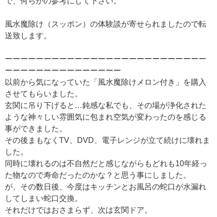
で、何らかの参考にして下さい。
風水魔除け（スッポン）の体験談が寄せられましたので転
送致します。
ーーーーーーーーーーーーーーーーーーーーーーーーーー
ーーーーーーーーーーーーーーー
以前から気になっていた「風水魔除けメロン付き」を購入
させてもらいました。
玄関に吊り下げると…鈍感な私でも、その場が浄化された
ような神々しい雰囲気に包まれ空気が変わったのを感じる
事ができました。
その後まもなくTV、DVD、電子レンジが立て続けに壊れま
した。
同時に壊れるのは不自然だと感じながらもどれも10年経っ
た物なので寿命だったのかな？と思う事にしました。
が、その数日後、今度はキッチンとお風呂の蛇口が水漏れ
してしまい蛇口交換。
それだけではおさまらず、次は玄関ドア。