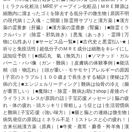
|
ミラクル化粧法
|
MREディープイン化粧品
|
ＭＲＥ輝源は
細胞内に溜まったゴミを除去する低分子の微生物
|
原因不明
の現代病
|
ご入魂・ご開眼
|
除霊用サプリと漢方薬
|
■漢方
薬の霊黄参（肝臓）
|
■漢方薬の霊鹿参（腎臓）
|
■除霊ミラ
クルパッド（除霊・邪気抜き）
|
悪鬼（あっき）・霊障
|
万
物に仏性あり
|
■サービス品一覧■
|
■古代史と悪霊払い★
|
祈りと免疫活性
|
超低分子のＭＲＥ成分は細胞をキレイにし
認知症予防！
|
■感応丸 氣（無気力）
|
■ソマチッド・ガル
バーニ・ババ像（ガン・難病）
|
皮膚病の体験事例
|
■能活
精（頭・物忘れ）
|
頭が重い・モヤモヤ
|
アレルギーの原因
|
子宮のトラブル
|
１００歳まで長生きする秘訣
|
便秘は万
病の元
|
■エンジェルリーディング
|
難病は仙骨の冷え（腸
が重苦しい）
|
■魔除け・除霊・難病お助けshop
|
産後のイ
ライラ
|
ストレスが原因の話
|
子宝応援メッセージ
|
脳の疲
れ・体の疲れ・頭スッキリ
|
骨粗しょう症とは
|
生活習慣病
と難病
|
子宝応援（強い味方）
|
■腸と脳との連絡は微生物
|
病気発症の原因はミネラル不足！
|
ストレスと心の疲れ！
|
古来伝統漢方薬（原典）
|
■牛黄・鹿茸・麝香・羚羊角
|
漢