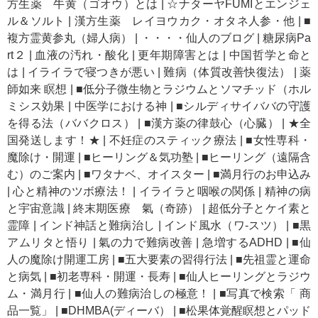
方生薬 牛黄（ゴオウ）とは
|
☆ナターヤFUMIとエンジェ
ル＆ソルト
|
漢方生薬 レイヨウカク・オタネ人参・他
|
■
複方霊黄参丸（婦人病）
|
・・・・仙人のブログ
|
糖尿病Pa
rt２
|
血液の汚れ・酸化
|
更年期障害とは
|
中国哲学と命と
は
|
イライラで寝つきが悪い
|
難病（体質改善快復法）
|
薬
師如来 瞑想
|
■低分子微生物とラジウムとソマチッド（ホル
ミシス効果
|
中医学における神
|
■シルディサイババの守護
を得る法（ババクロス）
|
■漢方薬の律鼓心（心臓）
|
★全
国発送します！★
|
不妊症のスティック療法
|
■女性専科・
魔除け・開運
|
■ヒーリング＆気功塾
|
■ヒーリング（遠隔含
む）のご案内
|
■ワタナベ、オイスター
|
■満月行のお申込み
|
心と精神のツボ療法！
|
イライラと咽喉の関係
|
精神の病
と宇宙意識
|
終末期医療 氣（奇跡）
|
超低分子とケイ素と
霊障
|
インド神話と難病治し
|
インド風水（ワ-スツ）
|
■黒
アムリタと悟り
|
氣の力で難病改善
|
急増するADHD
|
■仙
人の魔除け開運工房
|
■五大要素の習得行法
|
■先祖霊と運命
と病気
|
■初老専科・開運・長寿
|
■仙人ヒーリングとラジウ
ム・満月行
|
■仙人の難病治しの極意！
|
■写真で検索「 商
品一覧」
|
■DHMBA(ディーバ）
|
■松果体覚醒瞑想とパッド