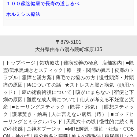
１００歳迄健康で長寿の道しるべ
ホルミシス療法
〒879-5101
大分県由布市湯布院町塚原135
|
トップページ
|
気功療法
|
難病改善の極意
|
店舗案内
|
■除
霊/伝承黒焼きとスティック
|
膝・腰・関節の異常
|
皮膚のト
ラブル
|
霊障と漢方薬
|
薄毛でお悩みの方
|
慢性頭痛・片頭
痛の原因
|
痔についての話
|
★ストレスと脳と病気（頭用パ
ッド）
|
癌の術前術後について
|
咳が止まらない
|
宿便と下
痢の原因
|
難度な成人病について
|
仙人が考える不妊症と流
産
|
■ヒーリングスティック（除霊・邪気）
|
瞑想スティッ
ク
|
護摩焚き・絵馬
|
人に言えない病気（痔）
|
■ゴッドヒ
ーリングとミラクルパッド
|
天風六十の坂
|
慢性的に続く胃
の不快感
|
ご神木プージャ
|
■MRE輝源・隈笹・牡蛎・COB
ON・神の塩
|
糖分過多と膵臓
|
仙人の養毛法
|
糖尿病リンク