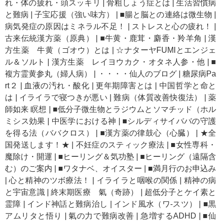
れ・体の疲れ・頭スッキリ
|
骨粗しょう症とは
|
生活習慣病
と難病
|
子宝応援（強い味方）
|
■腸と脳との連絡は微生物
|
病気発症の原因はミネラル不足！
|
ストレスと心の疲れ！
|
古来伝統漢方薬（原典）
|
■牛黄・鹿茸・麝香・羚羊角
|
漢
方生薬 牛黄（ゴオウ）とは
|
☆ナターヤFUMIとエンジェ
ル＆ソルト
|
漢方生薬 レイヨウカク・オタネ人参・他
|
■
複方霊黄参丸（婦人病）
|
・・・・仙人のブログ
|
糖尿病Pa
rt２
|
血液の汚れ・酸化
|
更年期障害とは
|
中国哲学と命と
は
|
イライラで寝つきが悪い
|
難病（体質改善快復法）
|
薬
師如来 瞑想
|
■低分子微生物とラジウムとソマチッド（ホル
ミシス効果
|
中医学における神
|
■シルディサイババの守護
を得る法（ババクロス）
|
■漢方薬の律鼓心（心臓）
|
★全
国発送します！★
|
不妊症のスティック療法
|
■女性専科・
魔除け・開運
|
■ヒーリング＆気功塾
|
■ヒーリング（遠隔含
む）のご案内
|
■ワタナベ、オイスター
|
■満月行のお申込み
|
心と精神のツボ療法！
|
イライラと咽喉の関係
|
精神の病
と宇宙意識
|
終末期医療 氣（奇跡）
|
超低分子とケイ素と
霊障
|
インド神話と難病治し
|
インド風水（ワ-スツ）
|
■黒
アムリタと悟り
|
氣の力で難病改善
|
急増するADHD
|
■仙