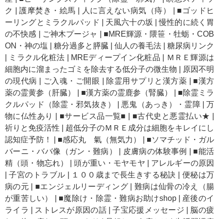
ク
|
護摩焚き・絵馬
|
人に言えない病気（痔）
|
■ゴッドヒ
ーリングとミラクルパッド
|
天風六十の坂
|
慢性的に続く胃
の不快感
|
ご神木プージャ
|
■MRE輝源・隈笹・牡蛎・COB
ON・神の塩
|
糖分過多と膵臓
|
仙人の養毛法
|
糖尿病リンク
|
ミラクル化粧法
|
MREディープイン化粧品
|
ＭＲＥ輝源は
細胞内に溜まったゴミを除去する低分子の微生物
|
原因不明
の現代病
|
ご入魂・ご開眼
|
除霊用サプリと漢方薬
|
■漢方
薬の霊黄参（肝臓）
|
■漢方薬の霊鹿参（腎臓）
|
■除霊ミラ
クルパッド（除霊・邪気抜き）
|
悪鬼（あっき）・霊障
|
万
物に仏性あり
|
■サービス品一覧■
|
■古代史と悪霊払い★
|
祈りと免疫活性
|
超低分子のＭＲＥ成分は細胞をキレイにし
認知症予防！
|
■感応丸 氣（無気力）
|
■ソマチッド・ガル
バーニ・ババ像（ガン・難病）
|
皮膚病の体験事例
|
■能活
精（頭・物忘れ）
|
頭が重い・モヤモヤ
|
アレルギーの原因
|
子宮のトラブル
|
１００歳まで長生きする秘訣
|
便秘は万
病の元
|
■エンジェルリーディング
|
難病は仙骨の冷え（腸
が重苦しい）
|
■魔除け・除霊・難病お助けshop
|
産後のイ
ライラ
|
ストレスが原因の話
|
子宝応援メッセージ
|
脳の疲