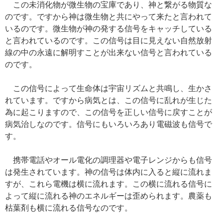
この未消化物が微生物の宝庫であり、神と繋がる物質な
のです。ですから神は微生物と共にやって来たと言われて
いるのです。微生物が神の発する信号をキャッチしている
と言われているのです。この信号は目に見えない自然放射
線の中の永遠に解明すことが出来ない信号と言われている
のです。
この信号によって生命体は宇宙リズムと共鳴し、生かさ
れています。ですから病気とは、この信号に乱れが生じた
為に起こりますので、この信号を正しい信号に戻すことが
病気治しなのです。信号にもいろいろあり電磁波も信号で
す。
携帯電話やオール電化の調理器や電子レンジからも信号
は発生されています。神の信号は体内に入ると縦に流れま
すが、これら電機は横に流れます。この横に流れる信号に
よって縦に流れる神のエネルギーは歪められます。農薬も
枯葉剤も横に流れる信号なのです。