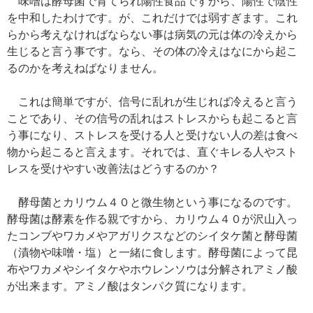
味噌は酵母菌で育てられ陽性食品ですから、陽性で陰性
を中和したわけです。が、これだけでは弱すぎます。これ
らから考えなければならない事は病気の元は体の冷えから
生じると言う事です。なら、その体の冷えはなにから起こ
るのかを考えねばなりません。
これは簡単ですが、信号に乱れが生じれば冷えると言う
ことであり、その信号の乱れはストレスからも起こると言
う事になり、ストレスを受ける人と受けない人の差は食べ
物から起こると言えます。それでは、直ぐキレる人やスト
レスを受けやすい改善法はどうするのか？
酵母菌とカリウム４０と微生物という事になるのです。
酵母菌は酵素を作る親ですから、カリウム４０が沢山入っ
たコンブやワカメやアガリクスなどのシイタケ菌と酵母菌
（漬物や味噌・塩）と一緒に食します。酵母菌によって昆
布やワカメやシイタケやホウレンソウは分解されアミノ酸
が出来ます。アミノ酸はタンパク質になります。