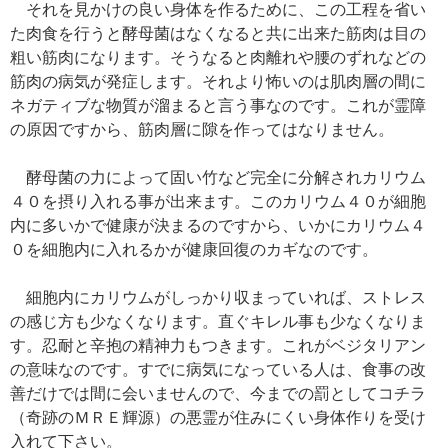
それを見かけの良い身体を作るために、この工程を省い
た肉食を行うと酵母菌はなくなると共に出来た筋肉は目の
粗い筋肉になります。そうなると肉離れや腰のずれなどの
筋肉の病気が発症します。それより怖いのは肌肉層の間に
ネガティブな物質が溜まると言う事なのです。これが霊障
の原因ですから、筋肉層に隙を作ってはなりません。
酵母菌の力によって固い竹など完全に分解されカリウム
４０を摂り入れる事が出来ます。このカリウム４０が細胞
内に多いかで健康が決まるのですから、いかにカリウム４
０を細胞内に入れるかが健康回復のカギなのです。
細胞内にカリウムがしっかり収まっていれば、ストレス
の感じ方も少なくなります。直ぐキレル事も少なくなりま
す。忍耐と辛抱の精神力もつきます。これがベジタリアン
の意味なのです。すでに病気になっている人は、食事の改
善だけでは間に会いませんので、今までの罰としてコチラ
（奇跡のＭＲＥ輝源）の悪霊が住みにくい身体作りを受け
入れて下さい。