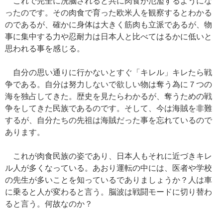
これで完全に洗脳されると共に肉食が氾濫するようにな
ったのです。その肉食で育った欧米人を観察するとわかる
のであるが、確かに身体は大きく筋肉も立派であるが、物
事に集中する力や忍耐力は日本人と比べてはるかに低いと
思われる事を感じる。
自分の思い通りに行かないとすぐ「キレル」キレたら戦
争である。自分は努力しないで欲しい物は奪う為に７つの
海を独占してきた。歴史を見たらわかるが、奪うための戦
争をしてきた民族であるのです。そして、今は海賊を非難
するが、自分たちの先祖は海賊だった事を忘れているので
あります。
これが肉食民族の姿であり、日本人もそれに近づきキレ
ル人が多くなっている。あおり運転の中には、医者や学校
の先生が多いことを知っているでありましょうか？人は車
に乗ると人が変わると言う。脳波は戦闘モードに切り替わ
ると言う。何故なのか？