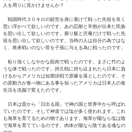
人を周りに見かけませんか？
戦国時代３０キロの鎧兜を身に着けて戦った先祖を良く
思い浮かべて欲しいのです。あの忍耐と辛抱が出来た民族
を思い出して欲しいのです。握り飯と沢庵だけで戦った先
祖を思い出して欲しいのです。当時の人は自分の為ではな
く、将来戦いのない世を子孫に与える為に戦ったのです。
粘り強くしなやかな筋肉で戦ったのです。まさに竹のよ
うな体で戦ったのです。持久戦に持ち込まれたら日本に負
けるからアメリカは短期決戦で原爆を落としたのです。そ
の原動力が食べ物にある事を知ったアメリカは日本人の食
生活を洗脳で変えたのです。
日本は昔から「日出る国」で神の国と世界中から呼ばれ
ていたのです。そして神道では塩が多く使われます。これ
も海草を育てるための物であります。海草が陽なら塩は陰
で海草を育てているのです。肉体が陽なら陰である魂なの