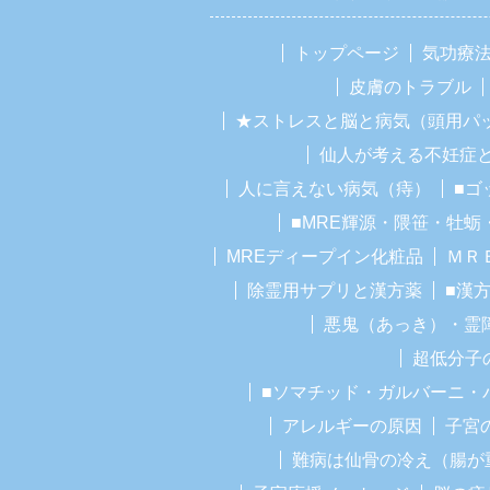
トップページ
気功療
皮膚のトラブル
★ストレスと脳と病気（頭用パ
仙人が考える不妊症
人に言えない病気（痔）
■ゴ
■MRE輝源・隈笹・牡蛎
MREディープイン化粧品
ＭＲ
除霊用サプリと漢方薬
■漢
悪鬼（あっき）・霊
超低分子
■ソマチッド・ガルバーニ・
アレルギーの原因
子宮
難病は仙骨の冷え（腸が