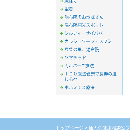
魔除け
聖者
湯布院のお地蔵さん
湯布院観光スポット
シルディーサイババ
カレシュワーラ・スワミ
豆柴の里、湯布院
ソマチッド
ガルバーニ療法
１００歳迄健康で長寿の道
しるべ
ホルミシス療法
トップページ
仙人の健康相談室