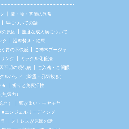
ック
膝・腰・関節の異常
痔についての話
痢の原因
難度な成人病について
ック
護摩焚き・絵馬
続く胃の不快感
ご神木プージャ
病リンク
ミラクル化粧法
因不明の現代病
ご入魂・ご開眼
ラクルパッド（除霊・邪気抜き）
い★
祈りと免疫活性
（無気力）
忘れ）
頭が重い・モヤモヤ
■エンジェルリーディング
イラ
ストレスが原因の話