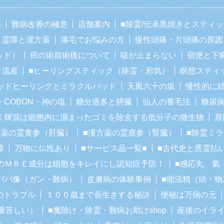
法
難病改善の極意
店舗案内
■除霊/伝承黒焼きとスティ
霊障と漢方薬
薄毛でお悩みの方
慢性頭痛・片頭痛の原因
ッド）
癌の術前術後について
咳が止まらない
宿便と下
と流産
■ヒーリングスティック（除霊・邪気）
瞑想スティ
ッドヒーリングとミラクルパッド
天風六十の坂
慢性的に
・COBON・神の塩
糖分過多と膵臓
仙人の養毛法
糖尿
Ｅ輝源は細胞内に溜まったゴミを除去する低分子の微生物
原
方薬の霊黄参（肝臓）
■漢方薬の霊鹿参（腎臓）
■除霊ミ
障
万物に仏性あり
■サービス品一覧■
■古代史と悪霊払
のＭＲＥ成分は細胞をキレイにし認知症予防！
■感応丸 氣
ババ像（ガン・難病）
皮膚病の体験事例
■能活精（頭・物
のトラブル
１００歳まで長生きする秘訣
便秘は万病の元
重苦しい）
■魔除け・除霊・難病お助けshop
産後のイラ