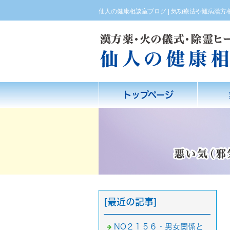
仙人の健康相談室ブログ | 気功療法や難病漢
トップページ
[最近の記事]
NO２１５６・男女関係と