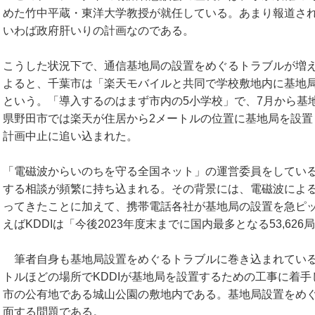
めた竹中平蔵・東洋大学教授が就任している。あまり報道さ
いわば政府肝いりの計画なのである。
こうした状況下で、通信基地局の設置をめぐるトラブルが増え
よると、千葉市は「楽天モバイルと共同で学校敷地内に基地
という。「導入するのはまず市内の5小学校」で、7月から基
県野田市では楽天が住居から2メートルの位置に基地局を設置
計画中止に追い込まれた。
「電磁波からいのちを守る全国ネット」の運営委員をしてい
する相談が頻繁に持ち込まれる。その背景には、電磁波によ
ってきたことに加えて、携帯電話各社が基地局の設置を急ピ
えばKDDIは「今後2023年度末までに国内最多となる53,6
筆者自身も基地局設置をめぐるトラブルに巻き込まれている
トルほどの場所でKDDIが基地局を設置するための工事に着
市の公有地である城山公園の敷地内である。基地局設置をめ
面する問題である。