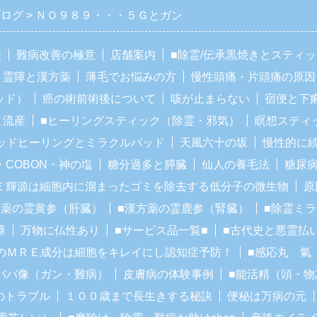
ブログ
ＮＯ９８９・・・５Ｇとガン
法
難病改善の極意
店舗案内
■除霊/伝承黒焼きとスティ
霊障と漢方薬
薄毛でお悩みの方
慢性頭痛・片頭痛の原因
ッド）
癌の術前術後について
咳が止まらない
宿便と下
と流産
■ヒーリングスティック（除霊・邪気）
瞑想スティ
ッドヒーリングとミラクルパッド
天風六十の坂
慢性的に
・COBON・神の塩
糖分過多と膵臓
仙人の養毛法
糖尿
Ｅ輝源は細胞内に溜まったゴミを除去する低分子の微生物
原
方薬の霊黄参（肝臓）
■漢方薬の霊鹿参（腎臓）
■除霊ミ
障
万物に仏性あり
■サービス品一覧■
■古代史と悪霊払
のＭＲＥ成分は細胞をキレイにし認知症予防！
■感応丸 氣
ババ像（ガン・難病）
皮膚病の体験事例
■能活精（頭・物
のトラブル
１００歳まで長生きする秘訣
便秘は万病の元