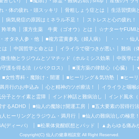
重苦しい）
■魔除け・除霊・難病お助けshop
産後のイラ
れ・体の疲れ・頭スッキリ
骨粗しょう症とは
生活習慣病
病気発症の原因はミネラル不足！
ストレスと心の疲れ！
・羚羊角
漢方生薬 牛黄（ゴオウ）とは
☆ナターヤFUM
・オタネ人参・他
■複方霊黄参丸（婦人病）
・・・・仙
とは
中国哲学と命とは
イライラで寝つきが悪い
難病（
子微生物とラジウムとソマチッド（ホルミシス効果
中医学に
の守護を得る法（ババクロス）
■漢方薬の律鼓心（心臓）
■女性専科・魔除け・開運
■ヒーリング＆気功塾
■ヒー
■満月行のお申込み
心と精神のツボ療法！
イライラと咽喉
低分子とケイ素と霊障
インド神話と難病治し
インド風水（
増するADHD
■仙人の魔除け開運工房
■五大要素の習得行
仙人ヒーリングとラジウム・満月行
■仙人の難病治しの極意
BA(ディーバ）
■松果体覚醒瞑想とパッド
▲あらゆる痛み
Copyright(C) 仙人の健康相談室 All Right Reserved.