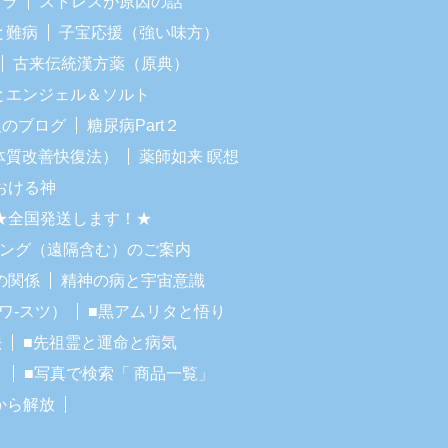
イラ
ストレスが原因の話
と難病
子宝応援（強い味方）
古来伝統漢方薬（原典）
Iとエンジェル＆ソルト
人のブログ
糖尿病Part２
体質改善快復法）
薬師如来 瞑想
おける神
★全国発送します！★
リング（遠隔含む）のご案内
の関係
精神の病と宇宙意識
ワ-スツ）
■黒アムリタと悟り
法
■先祖霊と運命と病気
！
■写真で検索「 商品一覧」
から解放