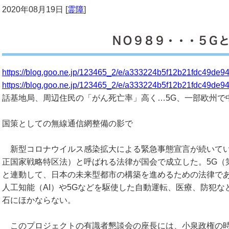
2020年08月19日 [
霊障
]
ＮＯ９８９・・・５Ｇ
https://blog.goo.ne.jp/123465_2/e/a333224b5f12b21fdc49de
https://blog.goo.ne.jp/123465_2/e/a333224b5f12b21fdc49de
話基地局、周辺住民の「がん死亡率」高く…5G、一部欧州で
国策としての無線通信網整備の影で
新型コロナウイルス感染拡大による緊急事態宣言が続いてい
正国家戦略特区法）と呼ばれる法律が国会で成立した。5G（
と連動して、日本の未来型都市の構築を進めるための法律で
人工知能（AI）や5Gなどを駆使した自動運転、医療、防犯
石にほかならない。
このプロジェクトの有識者懇談会の座長には、小泉政権の時