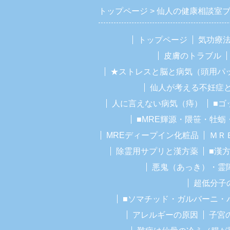
トップページ
仙人の健康相談室
トップページ
気功療
皮膚のトラブル
★ストレスと脳と病気（頭用パ
仙人が考える不妊症
人に言えない病気（痔）
■ゴ
■MRE輝源・隈笹・牡蛎
MREディープイン化粧品
ＭＲ
除霊用サプリと漢方薬
■漢
悪鬼（あっき）・霊
超低分子
■ソマチッド・ガルバーニ・
アレルギーの原因
子宮