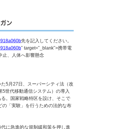
とガン
94918a060b
先を記入してください。
94918a060b
" target="_blank">携帯電
中止、人体へ影響懸念
た5月27日、スーパーシティ法（改
第5世代移動通信システム）の導入
ある。国家戦略特区を設け、そこで
などの「実験」を行うための法的な布
代に急進的な規制緩和策を押し進