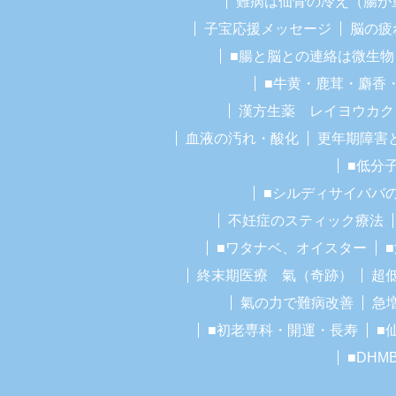
難病は仙骨の冷え（腸が
子宝応援メッセージ
脳の疲
■腸と脳との連絡は微生物
■牛黄・鹿茸・麝香
漢方生薬 レイヨウカク
血液の汚れ・酸化
更年期障害
■低分
■シルディサイババ
不妊症のスティック療法
■ワタナベ、オイスター
終末期医療 氣（奇跡）
超
氣の力で難病改善
急
■初老専科・開運・長寿
■
■DHM