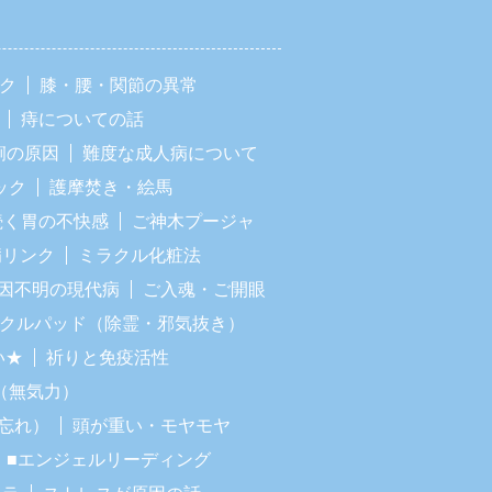
ック
膝・腰・関節の異常
痔についての話
痢の原因
難度な成人病について
ック
護摩焚き・絵馬
続く胃の不快感
ご神木プージャ
病リンク
ミラクル化粧法
因不明の現代病
ご入魂・ご開眼
ラクルパッド（除霊・邪気抜き）
い★
祈りと免疫活性
（無気力）
忘れ）
頭が重い・モヤモヤ
■エンジェルリーディング