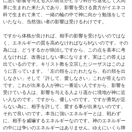
に悪い影響を与える人の前世がヒョウ科から進化して人間
界に生まれた来た人であり、影響を受ける貴方がイエネコ
科で生まれて来て、一緒の輪の中で神に向かう勉強をして
いたなら、当然強い者の影響は受けるわけです。
ですから体格が良ければ、相手の影響を受けないのではな
く、エネルギーの質を高めなければならbないのです。その
為には、どうするかが病治しですから、この点を基本に考
えなければ、改善はしない事になります。実はこの答えは
出ているのです。キリスト教を立宗したジーザスはこのよ
うに言っています。「左の頬をぶたれたなら、右の頬を出
しなさい」そして「許して、愛しなさい」これが答えなの
です。これが出来る人が神に一番近い人ですから、影響を
受けている人は、影響を与える人より遥かに境地が神に近
い人なのです。ですから、優しいのです。ですが勇気が足
らない為に、相手を許して、愛する事が出来ないのです。
それで良いのです。本当に強いエネルギーとは、戦わず
に、相手を威嚇するエネルギーなのです。神のエネルギー
の中には争いのエネルギーはありません。ゆえにいくら獰