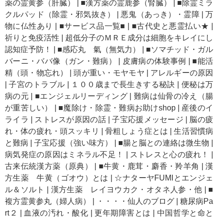
薬の霊黄参（肝臓）
|
■漢方薬の霊鹿参（腎臓）
|
■除霊ミラ
クルパッド（除霊・邪気抜き）
|
悪鬼（あっき）・霊障
|
万
物に仏性あり
|
■サービス品一覧■
|
■古代史と悪霊払い★
|
祈りと免疫活性
|
超低分子のＭＲＥ成分は細胞をキレイにし
認知症予防！
|
■感応丸 氣（無気力）
|
■ソマチッド・ガル
バーニ・ババ像（ガン・難病）
|
皮膚病の体験事例
|
■能活
精（頭・物忘れ）
|
頭が重い・モヤモヤ
|
アレルギーの原因
|
子宮のトラブル
|
１００歳まで長生きする秘訣
|
便秘は万
病の元
|
■エンジェルリーディング
|
難病は仙骨の冷え（腸
が重苦しい）
|
■魔除け・除霊・難病お助けshop
|
産後のイ
ライラ
|
ストレスが原因の話
|
子宝応援メッセージ
|
脳の疲
れ・体の疲れ・頭スッキリ
|
骨粗しょう症とは
|
生活習慣病
と難病
|
子宝応援（強い味方）
|
■腸と脳との連絡は微生物
|
病気発症の原因はミネラル不足！
|
ストレスと心の疲れ！
|
古来伝統漢方薬（原典）
|
■牛黄・鹿茸・麝香・羚羊角
|
漢
方生薬 牛黄（ゴオウ）とは
|
☆ナターヤFUMIとエンジェ
ル＆ソルト
|
漢方生薬 レイヨウカク・オタネ人参・他
|
■
複方霊黄参丸（婦人病）
|
・・・・仙人のブログ
|
糖尿病Pa
rt２
|
血液の汚れ・酸化
|
更年期障害とは
|
中国哲学と命と