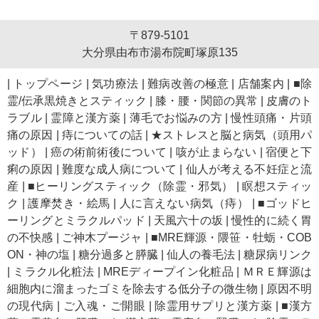
〒879-5101
大分県由布市湯布院町塚原135
|
トップページ
|
気功療法
|
難病改善の極意
|
店舗案内
|
■除
霊/伝承黒焼きとスティック
|
膝・腰・関節の異常
|
皮膚のト
ラブル
|
霊障と漢方薬
|
薄毛でお悩みの方
|
慢性頭痛・片頭
痛の原因
|
痔についての話
|
★ストレスと脳と病気（頭用パ
ッド）
|
癌の術前術後について
|
咳が止まらない
|
宿便と下
痢の原因
|
難度な成人病について
|
仙人が考える不妊症と流
産
|
■ヒーリングスティック（除霊・邪気）
|
瞑想スティッ
ク
|
護摩焚き・絵馬
|
人に言えない病気（痔）
|
■ゴッドヒ
ーリングとミラクルパッド
|
天風六十の坂
|
慢性的に続く胃
の不快感
|
ご神木プージャ
|
■MRE輝源・隈笹・牡蛎・COB
ON・神の塩
|
糖分過多と膵臓
|
仙人の養毛法
|
糖尿病リンク
|
ミラクル化粧法
|
MREディープイン化粧品
|
ＭＲＥ輝源は
細胞内に溜まったゴミを除去する低分子の微生物
|
原因不明
の現代病
|
ご入魂・ご開眼
|
除霊用サプリと漢方薬
|
■漢方