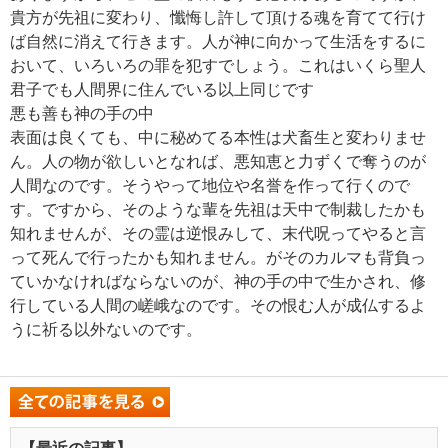
貴方が先祖に変わり、懺悔し許して頂ける魂を育てて行け
ば自然に消えて行きます。人が神に向かって生活をするに
おいて、いろいろの罪を犯すでしょう。これはいくら聖人
君子でも人間界に住んでいる以上同じです
悪も善も神の手の中
表面は良くても、中に秘めてる本性は犬畜生と変わりませ
ん。人の物が欲しいとなれば、悪知恵と力ずくで奪うのが
人間なのです。そうやって地位や名誉を作って行くので
す。ですから、そのような輩を先祖は天中で制裁したかも
知れませんが、その霊は逆恨みして、末代呪ってやると言
って死んで行ったかも知れません。がそのカルマも背負っ
ていかなければならないのが、神の手の中で生かされ、修
行している人間の嵯峨なのです。その恨む人が成仏するよ
うに祈る以外ないのです。