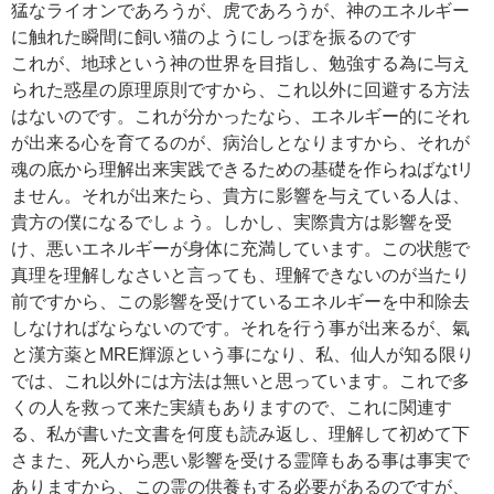
猛なライオンであろうが、虎であろうが、神のエネルギー
に触れた瞬間に飼い猫のようにしっぽを振るのです
これが、地球という神の世界を目指し、勉強する為に与え
られた惑星の原理原則ですから、これ以外に回避する方法
はないのです。これが分かったなら、エネルギー的にそれ
が出来る心を育てるのが、病治しとなりますから、それが
魂の底から理解出来実践できるための基礎を作らねばなtリ
ません。それが出来たら、貴方に影響を与えている人は、
貴方の僕になるでしょう。しかし、実際貴方は影響を受
け、悪いエネルギーが身体に充満しています。この状態で
真理を理解しなさいと言っても、理解できないのが当たり
前ですから、この影響を受けているエネルギーを中和除去
しなければならないのです。それを行う事が出来るが、氣
と漢方薬とMRE輝源という事になり、私、仙人が知る限り
では、これ以外には方法は無いと思っています。これで多
くの人を救って来た実績もありますので、これに関連す
る、私が書いた文書を何度も読み返し、理解して初めて下
さまた、死人から悪い影響を受ける霊障もある事は事実で
ありますから、この霊の供養もする必要があるのですが、