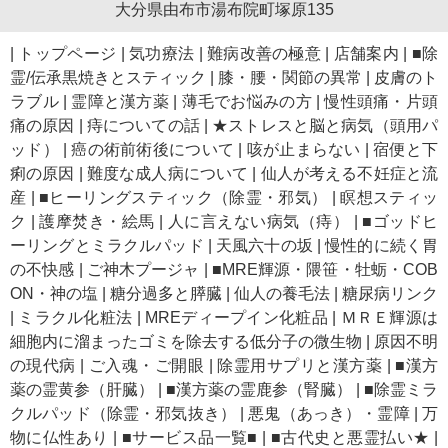
大分県由布市湯布院町塚原135
|
トップページ
|
気功療法
|
難病改善の極意
|
店舗案内
|
■除
霊/伝承黒焼きとスティック
|
膝・腰・関節の異常
|
皮膚のト
ラブル
|
霊障と漢方薬
|
薄毛でお悩みの方
|
慢性頭痛・片頭
痛の原因
|
痔についての話
|
★ストレスと脳と病気（頭用パ
ッド）
|
癌の術前術後について
|
咳が止まらない
|
宿便と下
痢の原因
|
難度な成人病について
|
仙人が考える不妊症と流
産
|
■ヒーリングスティック（除霊・邪気）
|
瞑想スティッ
ク
|
護摩焚き・絵馬
|
人に言えない病気（痔）
|
■ゴッドヒ
ーリングとミラクルパッド
|
天風六十の坂
|
慢性的に続く胃
の不快感
|
ご神木プージャ
|
■MRE輝源・隈笹・牡蛎・COB
ON・神の塩
|
糖分過多と膵臓
|
仙人の養毛法
|
糖尿病リンク
|
ミラクル化粧法
|
MREディープイン化粧品
|
ＭＲＥ輝源は
細胞内に溜まったゴミを除去する低分子の微生物
|
原因不明
の現代病
|
ご入魂・ご開眼
|
除霊用サプリと漢方薬
|
■漢方
薬の霊黄参（肝臓）
|
■漢方薬の霊鹿参（腎臓）
|
■除霊ミラ
クルパッド（除霊・邪気抜き）
|
悪鬼（あっき）・霊障
|
万
物に仏性あり
|
■サービス品一覧■
|
■古代史と悪霊払い★
|