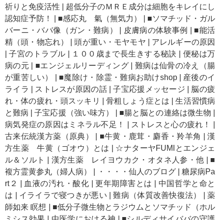
祈りと免疫活性
|
超低分子のＭＲＥ成分は細胞をキレイにし
認知症予防！
|
■感応丸 氣（無気力）
|
■ソマチッド・ガル
バーニ・ババ像（ガン・難病）
|
皮膚病の体験事例
|
■能活
精（頭・物忘れ）
|
頭が重い・モヤモヤ
|
アレルギーの原因
|
子宮のトラブル
|
１００歳まで長生きする秘訣
|
便秘は万
病の元
|
■エンジェルリーディング
|
難病は仙骨の冷え（腸
が重苦しい）
|
■魔除け・除霊・難病お助けshop
|
産後のイ
ライラ
|
ストレスが原因の話
|
子宝応援メッセージ
|
脳の疲
れ・体の疲れ・頭スッキリ
|
骨粗しょう症とは
|
生活習慣病
と難病
|
子宝応援（強い味方）
|
■腸と脳との連絡は微生物
|
病気発症の原因はミネラル不足！
|
ストレスと心の疲れ！
|
古来伝統漢方薬（原典）
|
■牛黄・鹿茸・麝香・羚羊角
|
漢
方生薬 牛黄（ゴオウ）とは
|
☆ナターヤFUMIとエンジェ
ル＆ソルト
|
漢方生薬 レイヨウカク・オタネ人参・他
|
■
複方霊黄参丸（婦人病）
|
・・・・仙人のブログ
|
糖尿病Pa
rt２
|
血液の汚れ・酸化
|
更年期障害とは
|
中国哲学と命と
は
|
イライラで寝つきが悪い
|
難病（体質改善快復法）
|
薬
師如来 瞑想
|
■低分子微生物とラジウムとソマチッド（ホル
ミシス効果
|
中医学における神
|
■シルディサイババの守護