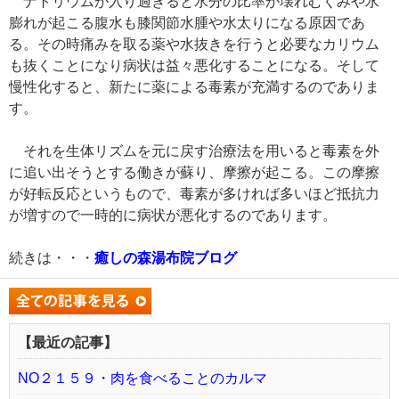
ナトリウムが入り過ぎると水分の比率が壊れむくみや水
膨れが起こる腹水も膝関節水腫や水太りになる原因であ
る。その時痛みを取る薬や水抜きを行うと必要なカリウム
も抜くことになり病状は益々悪化することになる。そして
慢性化すると、新たに薬による毒素が充満するのでありま
す。
それを生体リズムを元に戻す治療法を用いると毒素を外
に追い出そうとする働きが蘇り、摩擦が起こる。この摩擦
が好転反応というもので、毒素が多ければ多いほど抵抗力
が増すので一時的に病状が悪化するのであります。
続きは・・・
癒しの森湯布院ブログ
【最近の記事】
NO２１５９・肉を食べることのカルマ