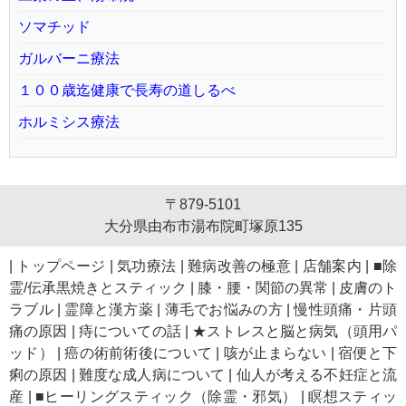
ソマチッド
ガルバーニ療法
１００歳迄健康で長寿の道しるべ
ホルミシス療法
〒879-5101
大分県由布市湯布院町塚原135
|
トップページ
|
気功療法
|
難病改善の極意
|
店舗案内
|
■除
霊/伝承黒焼きとスティック
|
膝・腰・関節の異常
|
皮膚のト
ラブル
|
霊障と漢方薬
|
薄毛でお悩みの方
|
慢性頭痛・片頭
痛の原因
|
痔についての話
|
★ストレスと脳と病気（頭用パ
ッド）
|
癌の術前術後について
|
咳が止まらない
|
宿便と下
痢の原因
|
難度な成人病について
|
仙人が考える不妊症と流
産
|
■ヒーリングスティック（除霊・邪気）
|
瞑想スティッ