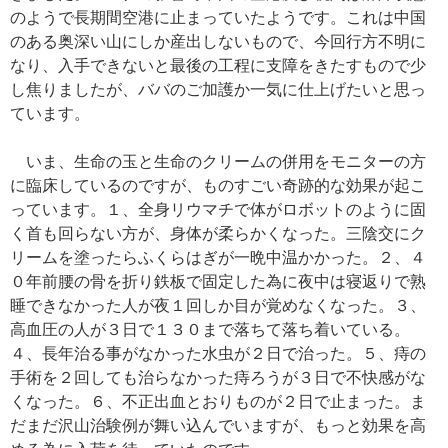
のようで長期間空港に止まっていたようです。これは中国
のある奥深い山にしか産出しないもので、今回行方不明に
なり、入手できないと最後の工程に支障をきたすもので少
し焦りましたが、ババのご加護か一気に仕上げたいと思っ
ています。
いま、生命の玉と生命のクリームの併用をモニターの方
に臨床しているのですが、ものすごい奇跡的な効果が起こ
っています。１、全身リウマチで体がロボットのように固
く首も回らない方が、身体が柔らかくなった。三陰交にク
リームを塗ったらふくらはぎが一晩中温かかった。２、４
０年前腰の骨を折り鉄板で固定した為に夜中は寝返りで熟
睡できなかった人が夜１回しか目が覚めなくなった。３、
高血圧の人が３日で１３０まで落ちて落ち着いている。
４、長年治る事がなかった水虫が２日で治った。５、痔の
手術を２回しても治らなかった痔ろうが３日で不快感がな
くなった。６、不正出血とおりものが２日で止まった。ま
だまだ沢山治験例が舞い込んでいますが、もっと効果を高