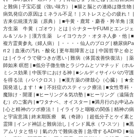
と難病
|
子宝応援（強い味方）
|
■腸と脳との連絡は微生物
|
病気発症の原因はミネラル不足！
|
ストレスと心の疲れ！
|
古来伝統漢方薬（原典）
|
■牛黄・鹿茸・麝香・羚羊角
|
漢
方生薬 牛黄（ゴオウ）とは
|
☆ナターヤFUMIとエンジェ
ル＆ソルト
|
漢方生薬 レイヨウカク・オタネ人参・他
|
■
複方霊黄参丸（婦人病）
|
・・・・仙人のブログ
|
糖尿病Pa
rt２
|
血液の汚れ・酸化
|
更年期障害とは
|
中国哲学と命と
は
|
イライラで寝つきが悪い
|
難病（体質改善快復法）
|
薬
師如来 瞑想
|
■低分子微生物とラジウムとソマチッド（ホル
ミシス効果
|
中医学における神
|
■シルディサイババの守護
を得る法（ババクロス）
|
■漢方薬の律鼓心（心臓）
|
★全
国発送します！★
|
不妊症のスティック療法
|
■女性専科・
魔除け・開運
|
■ヒーリング＆気功塾
|
■ヒーリング（遠隔含
む）のご案内
|
■ワタナベ、オイスター
|
■満月行のお申込み
|
心と精神のツボ療法！
|
イライラと咽喉の関係
|
精神の病
と宇宙意識
|
終末期医療 氣（奇跡）
|
超低分子とケイ素と
霊障
|
インド神話と難病治し
|
インド風水（ワ-スツ）
|
■黒
アムリタと悟り
|
氣の力で難病改善
|
急増するADHD
|
■仙