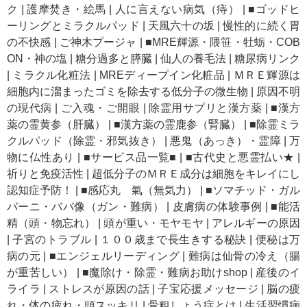
ク
|
護摩焚き・絵馬
|
人に言えない病気（痔）
|
■ゴッドヒ
ーリングとミラクルパッド
|
天風六十の坂
|
慢性的に続く胃
の不快感
|
ご神木プージャ
|
■MRE輝源・隈笹・牡蛎・COB
ON・神の塩
|
糖分過多と膵臓
|
仙人の養毛法
|
糖尿病リンク
|
ミラクル化粧法
|
MREディープイン化粧品
|
ＭＲＥ輝源は
細胞内に溜まったゴミを除去する低分子の微生物
|
原因不明
の現代病
|
ご入魂・ご開眼
|
除霊用サプリと漢方薬
|
■漢方
薬の霊黄参（肝臓）
|
■漢方薬の霊鹿参（腎臓）
|
■除霊ミラ
クルパッド（除霊・邪気抜き）
|
悪鬼（あっき）・霊障
|
万
物に仏性あり
|
■サービス品一覧■
|
■古代史と悪霊払い★
|
祈りと免疫活性
|
超低分子のＭＲＥ成分は細胞をキレイにし
認知症予防！
|
■感応丸 氣（無気力）
|
■ソマチッド・ガル
バーニ・ババ像（ガン・難病）
|
皮膚病の体験事例
|
■能活
精（頭・物忘れ）
|
頭が重い・モヤモヤ
|
アレルギーの原因
|
子宮のトラブル
|
１００歳まで長生きする秘訣
|
便秘は万
病の元
|
■エンジェルリーディング
|
難病は仙骨の冷え（腸
が重苦しい）
|
■魔除け・除霊・難病お助けshop
|
産後のイ
ライラ
|
ストレスが原因の話
|
子宝応援メッセージ
|
脳の疲
れ・体の疲れ・頭スッキリ
|
骨粗しょう症とは
|
生活習慣病