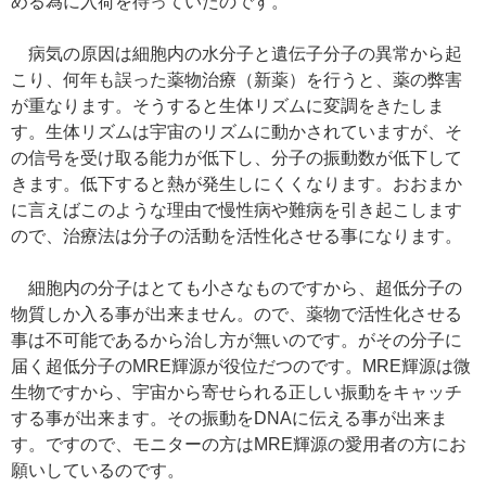
める為に入荷を待っていたのです。
病気の原因は細胞内の水分子と遺伝子分子の異常から起
こり、何年も誤った薬物治療（新薬）を行うと、薬の弊害
が重なります。そうすると生体リズムに変調をきたしま
す。生体リズムは宇宙のリズムに動かされていますが、そ
の信号を受け取る能力が低下し、分子の振動数が低下して
きます。低下すると熱が発生しにくくなります。おおまか
に言えばこのような理由で慢性病や難病を引き起こします
ので、治療法は分子の活動を活性化させる事になります。
細胞内の分子はとても小さなものですから、超低分子の
物質しか入る事が出来ません。ので、薬物で活性化させる
事は不可能であるから治し方が無いのです。がその分子に
届く超低分子のMRE輝源が役位だつのです。MRE輝源は微
生物ですから、宇宙から寄せられる正しい振動をキャッチ
する事が出来ます。その振動をDNAに伝える事が出来ま
す。ですので、モニターの方はMRE輝源の愛用者の方にお
願いしているのです。