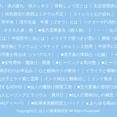
れ・体の疲れ・頭スッキリ
骨粗しょう症とは
生活習慣病
病気発症の原因はミネラル不足！
ストレスと心の疲れ！
・羚羊角
漢方生薬 牛黄（ゴオウ）とは
☆ナターヤFUM
・オタネ人参・他
■複方霊黄参丸（婦人病）
・・・・仙
とは
中国哲学と命とは
イライラで寝つきが悪い
難病（
子微生物とラジウムとソマチッド（ホルミシス効果
中医学に
の守護を得る法（ババクロス）
■漢方薬の律鼓心（心臓）
■女性専科・魔除け・開運
■ヒーリング＆気功塾
■ヒー
■満月行のお申込み
心と精神のツボ療法！
イライラと咽喉
低分子とケイ素と霊障
インド神話と難病治し
インド風水（
増するADHD
■仙人の魔除け開運工房
■五大要素の習得行
仙人ヒーリングとラジウム・満月行
■仙人の難病治しの極意
BA(ディーバ）
■松果体覚醒瞑想とパッド
▲あらゆる痛み
Copyright(C) 仙人の健康相談室 All Right Reserved.