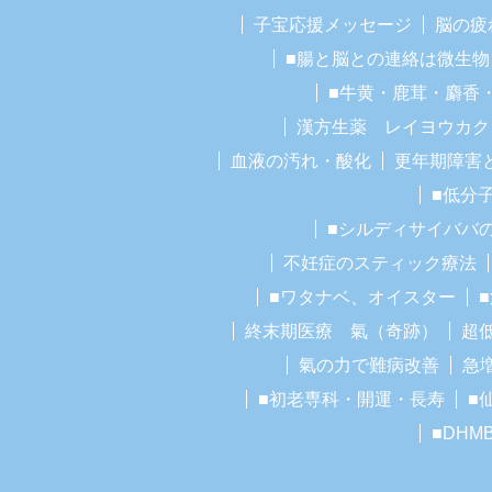
子宝応援メッセージ
脳の疲
■腸と脳との連絡は微生物
■牛黄・鹿茸・麝香
漢方生薬 レイヨウカク
血液の汚れ・酸化
更年期障害
■低分
■シルディサイババ
不妊症のスティック療法
■ワタナベ、オイスター
終末期医療 氣（奇跡）
超
氣の力で難病改善
急
■初老専科・開運・長寿
■
■DHM