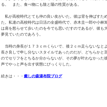
る。 また、食べ物にも陰と陽の性質がある。
私が高校時代とても仲の良い友がいた。彼は背を伸ばすため
た。私達の高校時代は日活の全盛時代で、赤木圭一郎や小林
は肩を怒らせて歩いたのを今でも思いだすのであるが、彼も
夢見ていたのであろう。
当時の身長が１７３ｃｍくらいで、後２ｃｍ足らないなとよ
長さ良しで申し分ないスタイルであったのだが、どちらかと
のでセリフをとちるか分からないが、その夢が叶わなかった
声でやっと声を出す状態にびっくりした。
続きは・・・
癒しの森湯布院ブログ