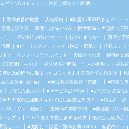
ブログ
NO８８６・・・性質と癌などの難病
法
難病改善の極意
店舗案内
■除霊/伝承黒焼きとスティ
霊障と漢方薬
薄毛でお悩みの方
慢性頭痛・片頭痛の原因
ッド）
癌の術前術後について
咳が止まらない
宿便と下
と流産
■ヒーリングスティック（除霊・邪気）
瞑想スティ
ッドヒーリングとミラクルパッド
天風六十の坂
慢性的に
・COBON・神の塩
糖分過多と膵臓
仙人の養毛法
糖尿
Ｅ輝源は細胞内に溜まったゴミを除去する低分子の微生物
原
方薬の霊黄参（肝臓）
■漢方薬の霊鹿参（腎臓）
■除霊ミ
障
万物に仏性あり
■サービス品一覧■
■古代史と悪霊払
のＭＲＥ成分は細胞をキレイにし認知症予防！
■感応丸 氣
ババ像（ガン・難病）
皮膚病の体験事例
■能活精（頭・物
のトラブル
１００歳まで長生きする秘訣
便秘は万病の元
重苦しい）
■魔除け・除霊・難病お助けshop
産後のイラ