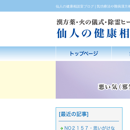
仙人の健康相談室ブログ | 気功療法や難病漢
トップページ
[最近の記事]
NO２１５７・思いがけな