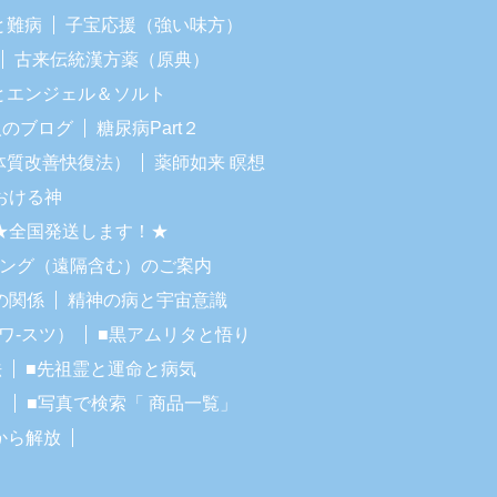
と難病
子宝応援（強い味方）
古来伝統漢方薬（原典）
Iとエンジェル＆ソルト
人のブログ
糖尿病Part２
体質改善快復法）
薬師如来 瞑想
おける神
★全国発送します！★
リング（遠隔含む）のご案内
の関係
精神の病と宇宙意識
ワ-スツ）
■黒アムリタと悟り
法
■先祖霊と運命と病気
！
■写真で検索「 商品一覧」
から解放