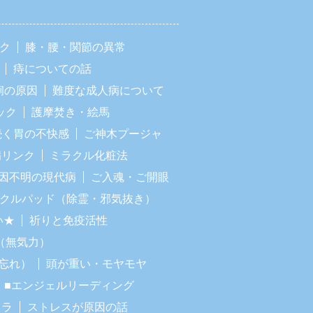
ック
膝・腰・関節の異常
痔についての話
痢の原因
難度な成人病について
ック
護摩焚き・絵馬
続く胃の不快感
ご神木プージャ
病リンク
ミラクル化粧法
因不明の現代病
ご入魂・ご開眼
ラクルパッド（除霊・邪気抜き）
い★
祈りと免疫活性
（無気力）
忘れ）
頭が重い・モヤモヤ
■エンジェルリーディング
イラ
ストレスが原因の話