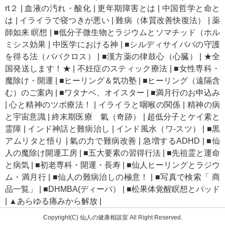
rt２
|
血液の汚れ・酸化
|
更年期障害とは
|
中国哲学と命と
は
|
イライラで寝つきが悪い
|
難病（体質改善快復法）
|
薬
師如来 瞑想
|
■低分子微生物とラジウムとソマチッド（ホル
ミシス効果
|
中医学における神
|
■シルディサイババの守護
を得る法（ババクロス）
|
■漢方薬の律鼓心（心臓）
|
★全
国発送します！★
|
不妊症のスティック療法
|
■女性専科・
魔除け・開運
|
■ヒーリング＆気功塾
|
■ヒーリング（遠隔含
む）のご案内
|
■ワタナベ、オイスター
|
■満月行のお申込み
|
心と精神のツボ療法！
|
イライラと咽喉の関係
|
精神の病
と宇宙意識
|
終末期医療 氣（奇跡）
|
超低分子とケイ素と
霊障
|
インド神話と難病治し
|
インド風水（ワ-スツ）
|
■黒
アムリタと悟り
|
氣の力で難病改善
|
急増するADHD
|
■仙
人の魔除け開運工房
|
■五大要素の習得行法
|
■先祖霊と運命
と病気
|
■初老専科・開運・長寿
|
■仙人ヒーリングとラジウ
ム・満月行
|
■仙人の難病治しの極意！
|
■写真で検索「 商
品一覧」
|
■DHMBA(ディーバ）
|
■松果体覚醒瞑想とパッド
|
▲あらゆる痛みから解放
|
Copyright(C) 仙人の健康相談室 All Right Reserved.