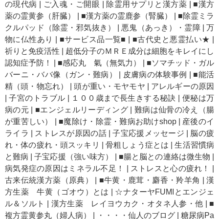
の現代病
|
ご入魂・ご開眼
|
除霊用サプリと漢方薬
|
■漢方
薬の霊黄参（肝臓）
|
■漢方薬の霊鹿参（腎臓）
|
■除霊ミラ
クルパッド（除霊・邪気抜き）
|
悪鬼（あっき）・霊障
|
万
物に仏性あり
|
■サービス品一覧■
|
■古代史と悪霊払い★
|
祈りと免疫活性
|
超低分子のＭＲＥ成分は細胞をキレイにし
認知症予防！
|
■感応丸 氣（無気力）
|
■ソマチッド・ガル
バーニ・ババ像（ガン・難病）
|
皮膚病の体験事例
|
■能活
精（頭・物忘れ）
|
頭が重い・モヤモヤ
|
アレルギーの原因
|
子宮のトラブル
|
１００歳まで長生きする秘訣
|
便秘は万
病の元
|
■エンジェルリーディング
|
難病は仙骨の冷え（腸
が重苦しい）
|
■魔除け・除霊・難病お助けshop
|
産後のイ
ライラ
|
ストレスが原因の話
|
子宝応援メッセージ
|
脳の疲
れ・体の疲れ・頭スッキリ
|
骨粗しょう症とは
|
生活習慣病
と難病
|
子宝応援（強い味方）
|
■腸と脳との連絡は微生物
|
病気発症の原因はミネラル不足！
|
ストレスと心の疲れ！
|
古来伝統漢方薬（原典）
|
■牛黄・鹿茸・麝香・羚羊角
|
漢
方生薬 牛黄（ゴオウ）とは
|
☆ナターヤFUMIとエンジェ
ル＆ソルト
|
漢方生薬 レイヨウカク・オタネ人参・他
|
■
複方霊黄参丸（婦人病）
|
・・・・仙人のブログ
|
糖尿病Pa