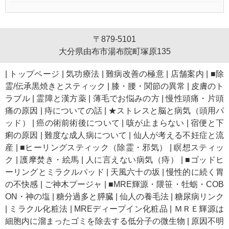
〒879-5101
大分県由布市湯布院町塚原135
|
トップページ
|
気功療法
|
難病改善の極意
|
店舗案内
|
■除
霊/伝承黒焼きとスティック
|
膝・腰・関節の異常
|
皮膚のト
ラブル
|
霊障と漢方薬
|
薄毛でお悩みの方
|
慢性頭痛・片頭
痛の原因
|
痔についての話
|
★ストレスと脳と病気（頭用パ
ッド）
|
癌の術前術後について
|
咳が止まらない
|
宿便と下
痢の原因
|
難度な成人病について
|
仙人が考える不妊症と流
産
|
■ヒーリングスティック（除霊・邪気）
|
瞑想スティッ
ク
|
護摩焚き・絵馬
|
人に言えない病気（痔）
|
■ゴッドヒ
ーリングとミラクルパッド
|
天風六十の坂
|
慢性的に続く胃
の不快感
|
ご神木プージャ
|
■MRE輝源・隈笹・牡蛎・COB
ON・神の塩
|
糖分過多と膵臓
|
仙人の養毛法
|
糖尿病リンク
|
ミラクル化粧法
|
MREディープイン化粧品
|
ＭＲＥ輝源は
細胞内に溜まったゴミを除去する低分子の微生物
|
原因不明