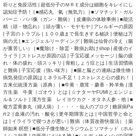
祈りと免疫活性
|
超低分子のＭＲＥ成分は細胞をキレイにし
認知症予防！
|
■感応丸 氣（無気力）
|
■ソマチッド・ガル
バーニ・ババ像（ガン・難病）
|
皮膚病の体験事例
|
■能活
精（頭・物忘れ）
|
頭が重い・モヤモヤ
|
アレルギーの原因
|
子宮のトラブル
|
１００歳まで長生きする秘訣
|
便秘は万
病の元
|
■エンジェルリーディング
|
難病は仙骨の冷え（腸
が重苦しい）
|
■魔除け・除霊・難病お助けshop
|
産後のイ
ライラ
|
ストレスが原因の話
|
子宝応援メッセージ
|
脳の疲
れ・体の疲れ・頭スッキリ
|
骨粗しょう症とは
|
生活習慣病
と難病
|
子宝応援（強い味方）
|
■腸と脳との連絡は微生物
|
病気発症の原因はミネラル不足！
|
ストレスと心の疲れ！
|
古来伝統漢方薬（原典）
|
■牛黄・鹿茸・麝香・羚羊角
|
漢
方生薬 牛黄（ゴオウ）とは
|
☆ナターヤFUMIとエンジェ
ル＆ソルト
|
漢方生薬 レイヨウカク・オタネ人参・他
|
■
複方霊黄参丸（婦人病）
|
・・・・仙人のブログ
|
糖尿病Pa
rt２
|
血液の汚れ・酸化
|
更年期障害とは
|
中国哲学と命と
は
|
イライラで寝つきが悪い
|
難病（体質改善快復法）
|
薬
師如来 瞑想
|
■低分子微生物とラジウムとソマチッド（ホル
ミシス効果
|
中医学における神
|
■シルディサイババの守護