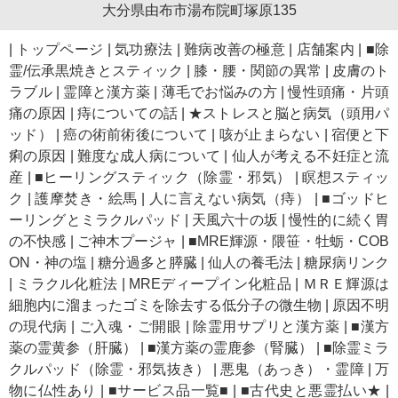
大分県由布市湯布院町塚原135
|
トップページ
|
気功療法
|
難病改善の極意
|
店舗案内
|
■除
霊/伝承黒焼きとスティック
|
膝・腰・関節の異常
|
皮膚のト
ラブル
|
霊障と漢方薬
|
薄毛でお悩みの方
|
慢性頭痛・片頭
痛の原因
|
痔についての話
|
★ストレスと脳と病気（頭用パ
ッド）
|
癌の術前術後について
|
咳が止まらない
|
宿便と下
痢の原因
|
難度な成人病について
|
仙人が考える不妊症と流
産
|
■ヒーリングスティック（除霊・邪気）
|
瞑想スティッ
ク
|
護摩焚き・絵馬
|
人に言えない病気（痔）
|
■ゴッドヒ
ーリングとミラクルパッド
|
天風六十の坂
|
慢性的に続く胃
の不快感
|
ご神木プージャ
|
■MRE輝源・隈笹・牡蛎・COB
ON・神の塩
|
糖分過多と膵臓
|
仙人の養毛法
|
糖尿病リンク
|
ミラクル化粧法
|
MREディープイン化粧品
|
ＭＲＥ輝源は
細胞内に溜まったゴミを除去する低分子の微生物
|
原因不明
の現代病
|
ご入魂・ご開眼
|
除霊用サプリと漢方薬
|
■漢方
薬の霊黄参（肝臓）
|
■漢方薬の霊鹿参（腎臓）
|
■除霊ミラ
クルパッド（除霊・邪気抜き）
|
悪鬼（あっき）・霊障
|
万
物に仏性あり
|
■サービス品一覧■
|
■古代史と悪霊払い★
|