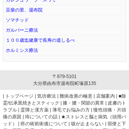
豆柴の里、湯布院
ソマチッド
ガルバーニ療法
１００歳迄健康で長寿の道しるべ
ホルミシス療法
〒879-5101
大分県由布市湯布院町塚原135
|
トップページ
|
気功療法
|
難病改善の極意
|
店舗案内
|
■除
霊/伝承黒焼きとスティック
|
膝・腰・関節の異常
|
皮膚のト
ラブル
|
霊障と漢方薬
|
薄毛でお悩みの方
|
慢性頭痛・片頭
痛の原因
|
痔についての話
|
★ストレスと脳と病気（頭用パ
ッド）
|
癌の術前術後について
|
咳が止まらない
|
宿便と下