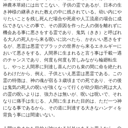
神農本草経には出てこない、子供の霊であるが、日本の生
き神様の継承された教えの中に残されている。幼い内にや
りたいことを残し死んだ場合や死産や人工流産の場合に成
仏できないとの事で、その原因を作った人の側を離れずに
機会ある事に悪さをする霊であり、鬼気（きき）と呼ばれ
る大人の死人から来る呪いに比べたら、かわいい悪さをす
るが、悪霊は悪霊でブラックの世界から来るエネルギーに
おいて悪さをする。人間界に生まれると言う事は千載一遇
のチャンスであり、何度も何度も苦しみながら輪廻転生
し、やっと人間界に到達し喜んだのも束の間に命を絶たれ
るわけだから、例え、子供といえ悪霊は悪霊である。この
霊の特徴は、神の魂が宿る３歳頃までの死であり、その後
は鬼気の死人の呪いが強くなって行くが幼少期の死は大人
の霊の呪いよりは、強力さは無いが、呪いは呪いで、それ
なりに痛手は生じる、人間に生まれた目的は、ただ一つ神
になる事であるから、その道に到達する大きなハンディを
背負う事には間違いない。