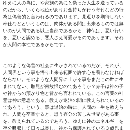
ゆえに人の為に、や家族の為にと偽った人生を送っている
のだから、いくら地位がありお金持ちが行う寄付などの行
為は偽善的と言われるのであります。見返りを期待しない
奉仕などというものは、肉体がある間は出来るものでは無
いのが人間である以上当然であるから、神仏は、悪い行い
を、悪いと認める、悪人さえ可愛がるのであります。それ
が人間の本性であるからです。
このような偽善の社会に生かされているのだが、それが、
人間界という事を悟り出来る範囲で許す心を養わなければ
ならない。そのような人間界に上がる事をまだこの世に生
まれてない、胎児が何故恨むのであろうか？赤子は神の子
や神からの預かり物と昔から言われている。この言葉の神
意は神の意思である。教えが退治の間に教えられているの
であろう。という、事は退治の時に、人間の一生を教えら
れ、人間を卒業すると、思う存分の苦しみ世界がある事
を、教えられているのであろう。ゆえに神のエネルギーを
存分吸収して日々成長し、神から保護されている３歳児ま