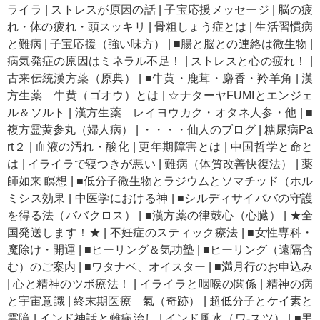
ライラ
|
ストレスが原因の話
|
子宝応援メッセージ
|
脳の疲
れ・体の疲れ・頭スッキリ
|
骨粗しょう症とは
|
生活習慣病
と難病
|
子宝応援（強い味方）
|
■腸と脳との連絡は微生物
|
病気発症の原因はミネラル不足！
|
ストレスと心の疲れ！
|
古来伝統漢方薬（原典）
|
■牛黄・鹿茸・麝香・羚羊角
|
漢
方生薬 牛黄（ゴオウ）とは
|
☆ナターヤFUMIとエンジェ
ル＆ソルト
|
漢方生薬 レイヨウカク・オタネ人参・他
|
■
複方霊黄参丸（婦人病）
|
・・・・仙人のブログ
|
糖尿病Pa
rt２
|
血液の汚れ・酸化
|
更年期障害とは
|
中国哲学と命と
は
|
イライラで寝つきが悪い
|
難病（体質改善快復法）
|
薬
師如来 瞑想
|
■低分子微生物とラジウムとソマチッド（ホル
ミシス効果
|
中医学における神
|
■シルディサイババの守護
を得る法（ババクロス）
|
■漢方薬の律鼓心（心臓）
|
★全
国発送します！★
|
不妊症のスティック療法
|
■女性専科・
魔除け・開運
|
■ヒーリング＆気功塾
|
■ヒーリング（遠隔含
む）のご案内
|
■ワタナベ、オイスター
|
■満月行のお申込み
|
心と精神のツボ療法！
|
イライラと咽喉の関係
|
精神の病
と宇宙意識
|
終末期医療 氣（奇跡）
|
超低分子とケイ素と
霊障
|
インド神話と難病治し
|
インド風水（ワ-スツ）
|
■黒