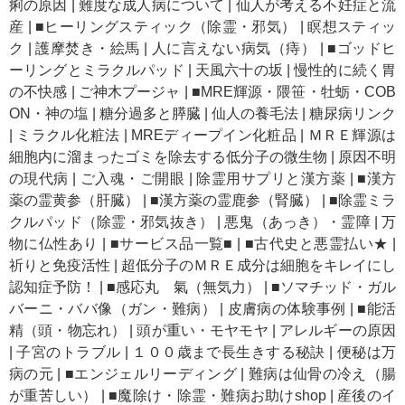
痢の原因
|
難度な成人病について
|
仙人が考える不妊症と流
産
|
■ヒーリングスティック（除霊・邪気）
|
瞑想スティッ
ク
|
護摩焚き・絵馬
|
人に言えない病気（痔）
|
■ゴッドヒ
ーリングとミラクルパッド
|
天風六十の坂
|
慢性的に続く胃
の不快感
|
ご神木プージャ
|
■MRE輝源・隈笹・牡蛎・COB
ON・神の塩
|
糖分過多と膵臓
|
仙人の養毛法
|
糖尿病リンク
|
ミラクル化粧法
|
MREディープイン化粧品
|
ＭＲＥ輝源は
細胞内に溜まったゴミを除去する低分子の微生物
|
原因不明
の現代病
|
ご入魂・ご開眼
|
除霊用サプリと漢方薬
|
■漢方
薬の霊黄参（肝臓）
|
■漢方薬の霊鹿参（腎臓）
|
■除霊ミラ
クルパッド（除霊・邪気抜き）
|
悪鬼（あっき）・霊障
|
万
物に仏性あり
|
■サービス品一覧■
|
■古代史と悪霊払い★
|
祈りと免疫活性
|
超低分子のＭＲＥ成分は細胞をキレイにし
認知症予防！
|
■感応丸 氣（無気力）
|
■ソマチッド・ガル
バーニ・ババ像（ガン・難病）
|
皮膚病の体験事例
|
■能活
精（頭・物忘れ）
|
頭が重い・モヤモヤ
|
アレルギーの原因
|
子宮のトラブル
|
１００歳まで長生きする秘訣
|
便秘は万
病の元
|
■エンジェルリーディング
|
難病は仙骨の冷え（腸
が重苦しい）
|
■魔除け・除霊・難病お助けshop
|
産後のイ