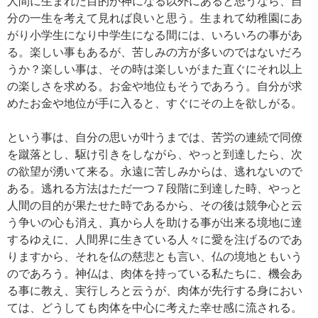
人間に生まれた目的が神になる以外にあると思うなら、自
分の一生を考えて見れば良いと思う。生まれて幼稚園にあ
がり小学生になり中学生になる間には、いろいろの事があ
る。楽しい事もあるが、苦しみの方が多いのではないだろ
うか？楽しい事は、その時は楽しいがまた直ぐにそれ以上
の楽しさを求める。お金や地位もそうであろう。自分が求
めたお金や地位が手に入ると、すぐにその上を欲しがる。
という事は、自分の思いが叶うまでは、苦労の連続で同僚
を蹴落とし、駆け引きをしながら、やっと到達したら、次
の欲望が湧いて来る。永遠に苦しみからは、逃れないので
ある。逃れる方法はただ一つ７段階に到達した時、やっと
人間の目的が果たせた時であるから、その後は競争心と云
う争いの心も消え、真から人を助ける事が出来る境地に達
するゆえに、人間界に生きている人々に愛を注げるのであ
りますから、それを仏の慈悲とも言い、仏の境地ともいう
のであろう。神仏は、肉体を持っている私たちに、機会あ
る事に教え、実行しろと云うが、肉体が先行する身におい
ては、どうしても肉体を中心に考えた幸せ感に流される。