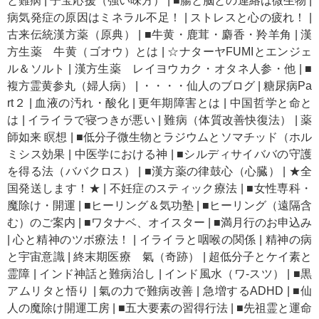
と難病
|
子宝応援（強い味方）
|
■腸と脳との連絡は微生物
|
病気発症の原因はミネラル不足！
|
ストレスと心の疲れ！
|
古来伝統漢方薬（原典）
|
■牛黄・鹿茸・麝香・羚羊角
|
漢
方生薬 牛黄（ゴオウ）とは
|
☆ナターヤFUMIとエンジェ
ル＆ソルト
|
漢方生薬 レイヨウカク・オタネ人参・他
|
■
複方霊黄参丸（婦人病）
|
・・・・仙人のブログ
|
糖尿病Pa
rt２
|
血液の汚れ・酸化
|
更年期障害とは
|
中国哲学と命と
は
|
イライラで寝つきが悪い
|
難病（体質改善快復法）
|
薬
師如来 瞑想
|
■低分子微生物とラジウムとソマチッド（ホル
ミシス効果
|
中医学における神
|
■シルディサイババの守護
を得る法（ババクロス）
|
■漢方薬の律鼓心（心臓）
|
★全
国発送します！★
|
不妊症のスティック療法
|
■女性専科・
魔除け・開運
|
■ヒーリング＆気功塾
|
■ヒーリング（遠隔含
む）のご案内
|
■ワタナベ、オイスター
|
■満月行のお申込み
|
心と精神のツボ療法！
|
イライラと咽喉の関係
|
精神の病
と宇宙意識
|
終末期医療 氣（奇跡）
|
超低分子とケイ素と
霊障
|
インド神話と難病治し
|
インド風水（ワ-スツ）
|
■黒
アムリタと悟り
|
氣の力で難病改善
|
急増するADHD
|
■仙
人の魔除け開運工房
|
■五大要素の習得行法
|
■先祖霊と運命