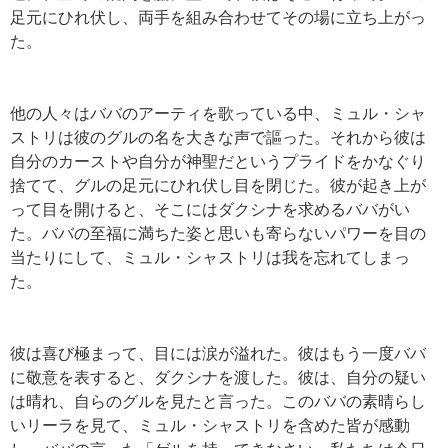
足元にひれ伏し、両手を組み合わせてその場に立ち上がっ
た。
他の人々はババのアーティを歌っている中、ミュル・シャ
ストリは彼のグルの名を大きな声で謳った。それから彼は
自分のカーストや自分が神聖だというプライドをかなぐり
捨てて、グルの足元にひれ伏し目を閉じた。彼が起き上が
って目を開けると、そこにはダクシナを求めるババがい
た。ババの至福に満ちた姿と思いも寄らないパワーを目の
当たりにして、ミュル・シャストリは我を忘れてしまっ
た。
彼は喜び極まって、目には涙が溢れた。彼はもう一度ババ
に敬意を表すると、ダクシナを渡した。彼は、自分の疑い
は晴れ、自らのグルを見たと言った。このババの素晴らし
いリーラを見て、ミュル・シャストリを含めた皆が感動