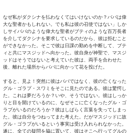
なぜ私がダクシナを払わなくてはいけないのか？ババは偉
大な聖者かもしれない。でも私は彼の召使ではない」しか
しサイババのような偉大な聖者がブティのような百万長者
を介してダクシナを要求しているのだから、彼は拒むこと
ができなかった。そこで彼は日課の勤めを中断して、ブテ
ィと共にマスジッドへ向かった。彼自身が神聖で、マスジ
ッドはそうではないと考えていた彼は、両手を合わせた
後、離れた場所からババに向かって花を投げた。
すると、見よ！突然に彼はババではなく、彼の亡くなった
グル・ゴラプ・スワミをそこに見たのである。彼は驚愕し
た。これは夢だろうか？いや、そうではない。彼はしっか
りと目を開けているのに、なぜそこに亡くなったグル・ゴ
ラプがいるのだろうか？彼はしばらく言葉を失ってしまっ
た。彼は自分をつねってまた考えた。だがマスジッドに故
グル・ゴラプがいるという事実は受け入れられなかった。
遂に、全ての疑問を脇に置いて、彼はそこへ行ってグルの