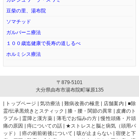
豆柴の里、湯布院
ソマチッド
ガルバーニ療法
１００歳迄健康で長寿の道しるべ
ホルミシス療法
〒879-5101
大分県由布市湯布院町塚原135
|
トップページ
|
気功療法
|
難病改善の極意
|
店舗案内
|
■除
霊/伝承黒焼きとスティック
|
膝・腰・関節の異常
|
皮膚のト
ラブル
|
霊障と漢方薬
|
薄毛でお悩みの方
|
慢性頭痛・片頭
痛の原因
|
痔についての話
|
★ストレスと脳と病気（頭用パ
ッド）
|
癌の術前術後について
|
咳が止まらない
|
宿便と下