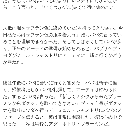
た。そしてババはいつものようにレンディに向かいなが
ら、こう言った。「いくつかゲル(赤くて汚い物のこと。
大抵は服をサフラン色に染めていた)を持ってきなさい。今
日私たちはサフラン色の服を着よう」誰もババの言ってい
ることを理解できなかった。そしてしばらくしてババが戻
り、正午のアーティの準備が始められると、バプサヘブ・
ヨグがミュル・シャストリにアーティに一緒に行くかどう
か尋ねた。
彼は午後にババに会いに行くと答えた。ババは椅子に座
り、帰依者たちがババを礼拝して、アーティは始められ
た。するとババは言った。「新しくナシクから来たブラー
ミンからダクシナを取ってきなさい」ブティ自身がダクシ
ナを取りにワダへ行って、ミュル・シャストリにババのメ
ッセージを伝えると、彼は非常に困惑した。彼は心の中で
思った。「私は純粋なアグニホトリ・ブラーミンだ。