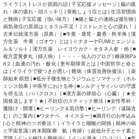
ライラ
|
ストレスが原因の話
|
子宝応援メッセージ
|
脳の疲
れ・体の疲れ・頭スッキリ
|
骨粗しょう症とは
|
生活習慣病
と難病
|
子宝応援（強い味方）
|
■腸と脳との連絡は微生物
|
病気発症の原因はミネラル不足！
|
ストレスと心の疲れ！
|
古来伝統漢方薬（原典）
|
■牛黄・鹿茸・麝香・羚羊角
|
漢
方生薬 牛黄（ゴオウ）とは
|
☆ナターヤFUMIとエンジェ
ル＆ソルト
|
漢方生薬 レイヨウカク・オタネ人参・他
|
■
複方霊黄参丸（婦人病）
|
・・・・仙人のブログ
|
糖尿病Pa
rt２
|
血液の汚れ・酸化
|
更年期障害とは
|
中国哲学と命と
は
|
イライラで寝つきが悪い
|
難病（体質改善快復法）
|
薬
師如来 瞑想
|
■低分子微生物とラジウムとソマチッド（ホル
ミシス効果
|
中医学における神
|
■シルディサイババの守護
を得る法（ババクロス）
|
■漢方薬の律鼓心（心臓）
|
★全
国発送します！★
|
不妊症のスティック療法
|
■女性専科・
魔除け・開運
|
■ヒーリング＆気功塾
|
■ヒーリング（遠隔含
む）のご案内
|
■ワタナベ、オイスター
|
■満月行のお申込み
|
心と精神のツボ療法！
|
イライラと咽喉の関係
|
精神の病
と宇宙意識
|
終末期医療 氣（奇跡）
|
超低分子とケイ素と
霊障
|
インド神話と難病治し
|
インド風水（ワ-スツ）
|
■黒