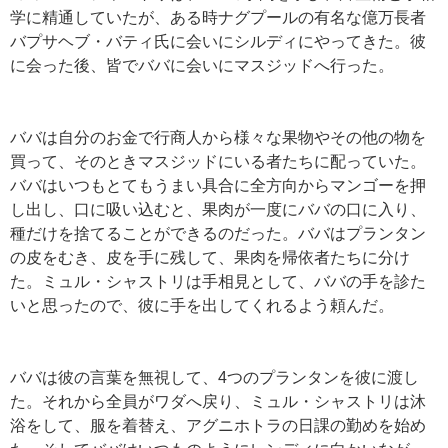
学に精通していたが、ある時ナグプールの有名な億万長者
バプサヘブ・バティ氏に会いにシルディにやってきた。彼
に会った後、皆でババに会いにマスジッドへ行った。
ババは自分のお金で行商人から様々な果物やその他の物を
買って、そのときマスジッドにいる者たちに配っていた。
ババはいつもとてもうまい具合に全方向からマンゴーを押
し出し、口に吸い込むと、果肉が一度にババの口に入り、
種だけを捨てることができるのだった。ババはプランタン
の皮をむき、皮を手に残して、果肉を帰依者たちに分け
た。ミュル・シャストリは手相見として、ババの手を診た
いと思ったので、彼に手を出してくれるよう頼んだ。
ババは彼の言葉を無視して、4つのプランタンを彼に渡し
た。それから全員がワダへ戻り、ミュル・シャストリは沐
浴をして、服を着替え、アグニホトラの日課の勤めを始め