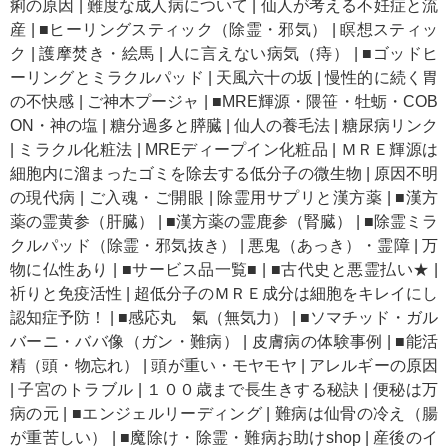
痢の原因
|
難度な成人病について
|
仙人が考える不妊症と流
産
|
■ヒーリングスティック（除霊・邪気）
|
瞑想スティッ
ク
|
護摩焚き・絵馬
|
人に言えない病気（痔）
|
■ゴッドヒ
ーリングとミラクルパッド
|
天風六十の坂
|
慢性的に続く胃
の不快感
|
ご神木プージャ
|
■MRE輝源・隈笹・牡蛎・COB
ON・神の塩
|
糖分過多と膵臓
|
仙人の養毛法
|
糖尿病リンク
|
ミラクル化粧法
|
MREディープイン化粧品
|
ＭＲＥ輝源は
細胞内に溜まったゴミを除去する低分子の微生物
|
原因不明
の現代病
|
ご入魂・ご開眼
|
除霊用サプリと漢方薬
|
■漢方
薬の霊黄参（肝臓）
|
■漢方薬の霊鹿参（腎臓）
|
■除霊ミラ
クルパッド（除霊・邪気抜き）
|
悪鬼（あっき）・霊障
|
万
物に仏性あり
|
■サービス品一覧■
|
■古代史と悪霊払い★
|
祈りと免疫活性
|
超低分子のＭＲＥ成分は細胞をキレイにし
認知症予防！
|
■感応丸 氣（無気力）
|
■ソマチッド・ガル
バーニ・ババ像（ガン・難病）
|
皮膚病の体験事例
|
■能活
精（頭・物忘れ）
|
頭が重い・モヤモヤ
|
アレルギーの原因
|
子宮のトラブル
|
１００歳まで長生きする秘訣
|
便秘は万
病の元
|
■エンジェルリーディング
|
難病は仙骨の冷え（腸
が重苦しい）
|
■魔除け・除霊・難病お助けshop
|
産後のイ